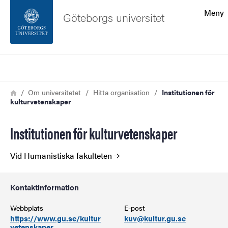
Sökfunktionen
Meny
Göteborgs universitet
Sidfoten
Sök
Kontakta universitetet
Länkstig
Hem
Om universitetet
Hitta organisation
Institutionen för
kulturvetenskaper
Om webbplatsen
Institutionen för kulturvetenskaper
Vid Humanistiska fakulteten
Kontaktinformation
Webbplats
E-post
https://www.gu.se/kultur
kuv@kultur.gu.se
vetenskaper