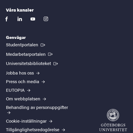
Våra kanaler
facebook
linkedin
youtube
instagram
Genvägar
(Extern länk)
Studentportalen
(Extern länk)
Medarbetarportalen
(Extern länk)
Universitetsbiblioteket
Jobba hos oss
Press och media
EUTOPIA
Om webbplatsen
Behandling av personuppgifter
Cookie-inställningar
Tillgänglighetsredogörelse