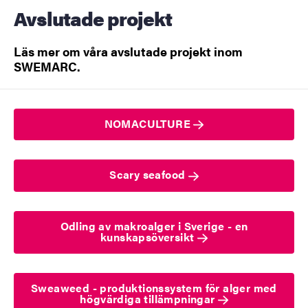
Avslutade projekt
Läs mer om våra avslutade projekt inom
SWEMARC.
NOMACULTURE
Scary seafood
Odling av makroalger i Sverige - en
kunskapsöversikt
Sweaweed - produktionssystem för alger med
högvärdiga tillämpningar