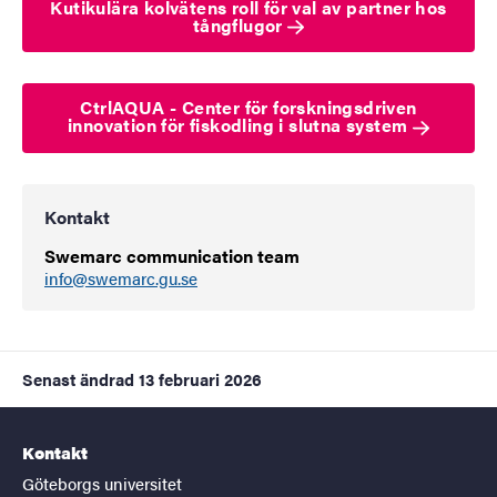
Kutikulära kolvätens roll för val av partner hos
tångflugor
CtrlAQUA - Center för forskningsdriven
innovation för fiskodling i slutna system
Kontakt
Swemarc communication team
info@swemarc.gu.se
Senast ändrad
13 februari 2026
Kontakt
Göteborgs universitet