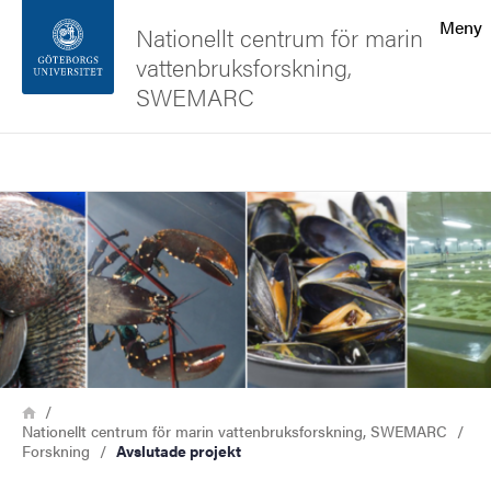
Sökfunktionen
Meny
Nationellt centrum för marin
vattenbruksforskning,
Sidfoten
SWEMARC
Kontakta universitetet
Sök
Bild
Om webbplatsen
Länkstig
Hem
Nationellt centrum för marin vattenbruksforskning, SWEMARC
Forskning
Avslutade projekt