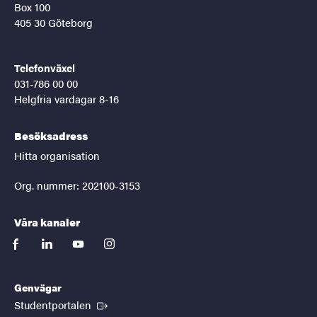
Box 100
405 30 Göteborg
Telefonväxel
031-786 00 00
Helgfria vardagar 8-16
Besöksadress
Hitta organisation
Org. nummer: 202100-3153
Våra kanaler
facebook
linkedin
youtube
instagram
Genvägar
(Extern länk)
Studentportalen