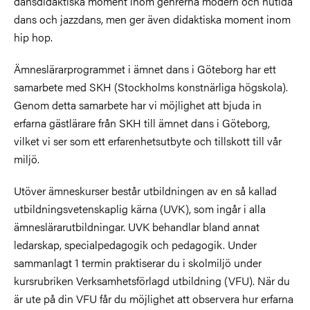
dansdidaktiska moment inom genrerna modern och nutida
dans och jazzdans, men ger även didaktiska moment inom
hip hop.
Ämneslärarprogrammet i ämnet dans i Göteborg har ett
samarbete med SKH (Stockholms konstnärliga högskola).
Genom detta samarbete har vi möjlighet att bjuda in
erfarna gästlärare från SKH till ämnet dans i Göteborg,
vilket vi ser som ett erfarenhetsutbyte och tillskott till vår
miljö.
Utöver ämneskurser består utbildningen av en så kallad
utbildningsvetenskaplig kärna (UVK), som ingår i alla
ämneslärarutbildningar. UVK behandlar bland annat
ledarskap, specialpedagogik och pedagogik. Under
sammanlagt 1 termin praktiserar du i skolmiljö under
kursrubriken Verksamhetsförlagd utbildning (VFU). När du
är ute på din VFU får du möjlighet att observera hur erfarna