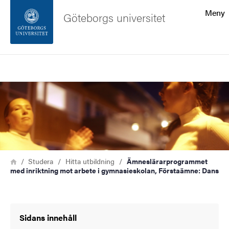
Sökfunktionen
Meny
Göteborgs universitet
Sidfoten
Sök
Kontakta universitetet
Bild
Om webbplatsen
Länkstig
Hem
Studera
Hitta utbildning
Ämneslärarprogrammet
med inriktning mot arbete i gymnasieskolan, Förstaämne: Dans
Sidans innehåll