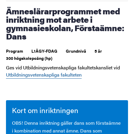
Ämneslärarprogrammet med
inriktning mot arbete i
gymnasieskolan, Förstaämne:
Dans
Program
L1ÄGY-FDAG
Grundnivå
5 år
300 högskolepoäng (hp)
Ges vid Utbildningsvetenskapliga fakultetskansliet vid
Utbildningsvetenskapliga fakulteten
Kort om inriktningen
OBS! Denna inriktning gäller dans som förstaämne
i kombination med annat ämne. Dans som