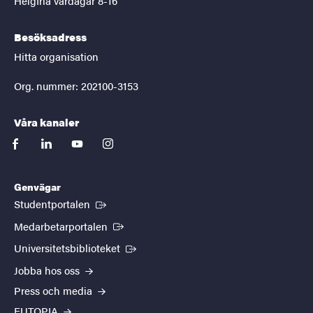
Helgfria vardagar 8-16
Besöksadress
Hitta organisation
Org. nummer: 202100-3153
Våra kanaler
facebook
linkedin
youtube
instagram
Genvägar
(Extern länk)
Studentportalen
(Extern länk)
Medarbetarportalen
(Extern länk)
Universitetsbiblioteket
Jobba hos oss
Press och media
EUTOPIA