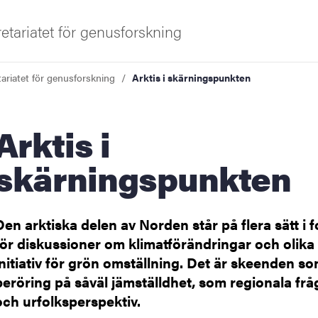
retariatet för genusforskning
tariatet för genusforskning
Arktis i skärningspunkten
iversitet
rktis i
skärningspunkten
t
Den arktiska delen av Norden står på flera sätt i 
för diskussioner om klimatförändringar och olika
initiativ för grön omställning. Det är skeenden s
beröring på såväl jämställdhet, som regionala frå
och urfolksperspektiv.