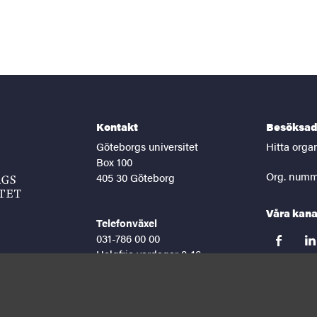
Kontakt
Besöksad
Göteborgs universitet
Hitta orga
Box 100
Org. numm
405 30 Göteborg
Våra kana
Telefonväxel
031-786 00 00
facebook
lin
Helgfria vardagar 8-16