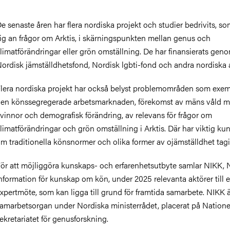
e senaste åren har flera nordiska projekt och studier bedrivits, so
ig an frågor om Arktis, i skärningspunkten mellan genus och
limatförändringar eller grön omställning. De har finansierats gen
ordisk jämställdhetsfond, Nordisk lgbti-fond och andra nordiska 
lera nordiska projekt har också belyst problemområden som exem
en könssegregerade arbetsmarknaden, förekomst av mäns våld m
vinnor och demografisk förändring, av relevans för frågor om
limatförändringar och grön omställning i Arktis. Där har viktig ku
m traditionella könsnormer och olika former av ojämställdhet tagi
ör att möjliggöra kunskaps- och erfarenhetsutbyte samlar NIKK, 
nformation för kunskap om kön, under 2025 relevanta aktörer till e
xpertmöte, som kan ligga till grund för framtida samarbete. NIKK ä
amarbetsorgan under Nordiska ministerrådet, placerat på Natione
ekretariatet för genusforskning.