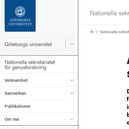
Sökfunktionen
Nationella sek
Sidfoten
Länkstig
Hem
Nationella sekre
Kontakta universitetet
Göteborgs universitet
Huvudmeny för Göteborgs un
A
Om webbplatsen
Nationella sekretariatet
för genusforskning
Undermeny för Verksamhe
Verksamhet
Undermeny för Samverkan
Samverkan
Publikationer
Undermeny för Om oss
Om oss