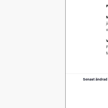
P
j
o
V
P
f
Senast ändrad