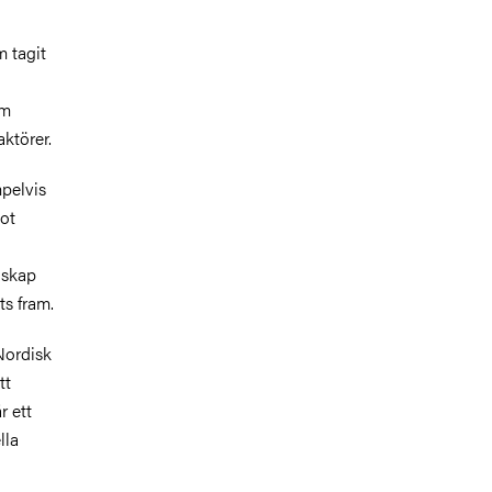
m tagit
om
aktörer.
pelvis
ot
nskap
ts fram.
Nordisk
tt
r ett
lla