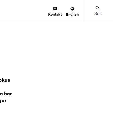
Sök
Kontakt
English
fokus
om har
gor