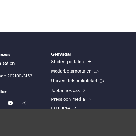
Genvägar
ress
(Extern länk)
Studentportalen
nisation
(Extern länk)
Medarbetarportalen
er: 202100-3153
(Extern länk)
Universitetsbiblioteket
Jobba hos oss
ler
Press och media
kedin
youtube
instagram
EUTOPIA
Om webbplatsen
Behandling av
personuppgifter