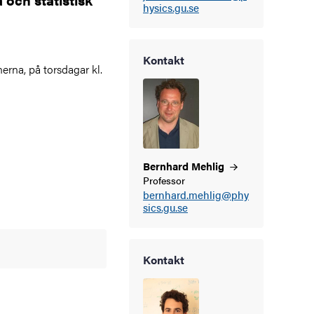
hysics.gu.se
Kontakt
erna, på torsdagar kl.
Bernhard
Mehlig
Professor
bernhard.mehlig@phy
sics.gu.se
Kontakt