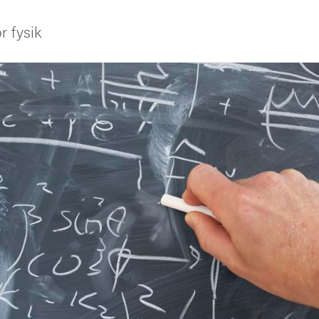
r fysik
iversitet
tbildning