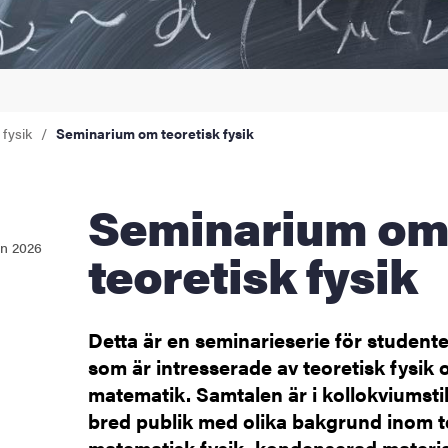
 fysik
Seminarium om teoretisk fysik
Seminarium om
en 2026
teoretisk fysik
Detta är en seminarieserie för student
som är intresserade av teoretisk fysik 
matematik. Samtalen är i kollokviumstil, 
bred publik med olika bakgrund inom t
matematisk fysik, kondenserad materia 