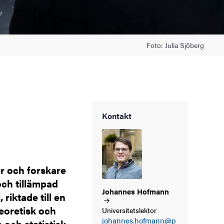
Foto: Julia Sjöberg
Kontakt
er och forskare
och tillämpad
Johannes
Hofmann
riktade till en
eoretisk och
Universitetslektor
johannes.hofmann@p
och statistisk