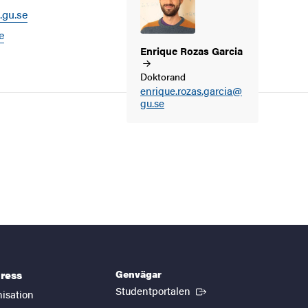
.gu.se
e
Enrique Rozas
Garcia
Doktorand
enrique.rozas.garcia@
gu.se
Genvägar
ress
(Extern länk)
Studentportalen
nisation