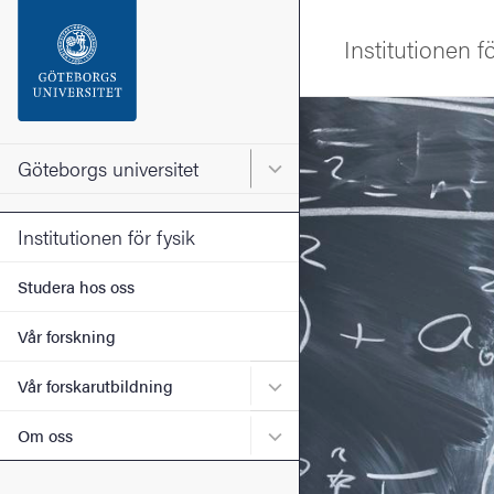
Sökfunktionen
Institutionen fö
Sidfoten
Bild
Kontakta universitetet
Göteborgs universitet
Huvudmeny för Göteborgs un
Om webbplatsen
Institutionen för fysik
Studera hos oss
Vår forskning
Undermeny för Vår forskaru
Vår forskarutbildning
Undermeny för Om oss
Om oss