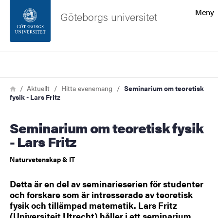
Sökfunktionen
Meny
Göteborgs universitet
Sidfoten
Sök
Kontakta universitetet
Länkstig
Hem
Aktuellt
Hitta evenemang
Seminarium om teoretisk
fysik - Lars Fritz
Om webbplatsen
Seminarium om teoretisk fysik
- Lars Fritz
Naturvetenskap & IT
Detta är en del av seminarieserien för studenter
och forskare som är intresserade av teoretisk
fysik och tillämpad matematik. Lars Fritz
(Universiteit Utrecht) håller i ett seminarium