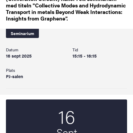
med titeln "Collective Modes and Hydrodynamic
Transport in metals Beyond Weak Interactions:
Insights from Graphene".
Seminarium
Datum
Tid
16 sept 2025
15:15 - 16:15
Plats
PJ-salen
16
Startdatum
2025
Sept