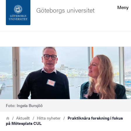
Sökfunktionen
Meny
Göteborgs universitet
Sidfoten
Sök
Kontakta universitetet
Bild
Om webbplatsen
Foto: Ingela Bursjöö
Länkstig
Hem
Aktuellt
Hitta nyheter
Praktiknära forskning i fokus
på Mötesplats CUL