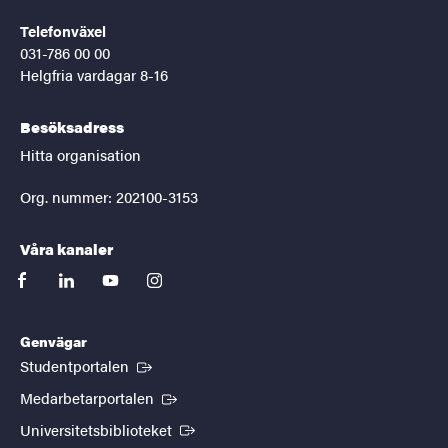
Telefonväxel
031-786 00 00
Helgfria vardagar 8-16
Besöksadress
Hitta organisation
Org. nummer: 202100-3153
Våra kanaler
facebook
linkedin
youtube
instagram
Genvägar
(Extern länk)
Studentportalen
(Extern länk)
Medarbetarportalen
(Extern länk)
Universitetsbiblioteket