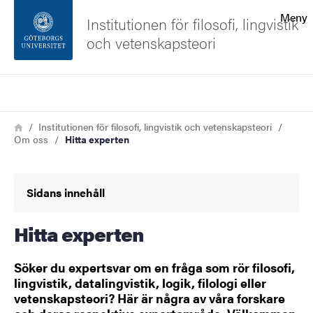
Sökfunktionen
Meny
Institutionen för filosofi, lingvistik
och vetenskapsteori
Sidfoten
Sök
Kontakta universitetet
Länkstig
Hem
Institutionen för filosofi, lingvistik och vetenskapsteori
Om oss
Hitta experten
Om webbplatsen
Sidans innehåll
Hitta experten
Söker du expertsvar om en fråga som rör filosofi,
lingvistik, datalingvistik, logik, filologi eller
vetenskapsteori? Här är några av våra forskare