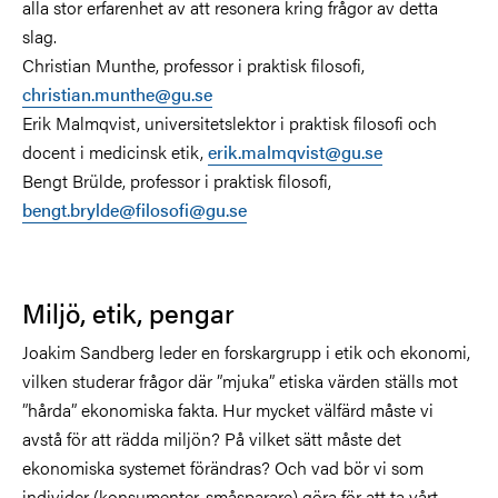
alla stor erfarenhet av att resonera kring frågor av detta
slag.
Christian Munthe, professor i praktisk filosofi,
christian.munthe@gu.se
Erik Malmqvist, universitetslektor i praktisk filosofi och
docent i medicinsk etik,
erik.malmqvist@gu.se
Bengt Brülde, professor i praktisk filosofi,
bengt.brylde@filosofi@gu.se
Miljö, etik, pengar
Joakim Sandberg leder en forskargrupp i etik och ekonomi,
vilken studerar frågor där ”mjuka” etiska värden ställs mot
”hårda” ekonomiska fakta. Hur mycket välfärd måste vi
avstå för att rädda miljön? På vilket sätt måste det
ekonomiska systemet förändras? Och vad bör vi som
individer (konsumenter, småsparare) göra för att ta vårt