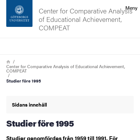
Sökfunktionen
Meny
Center for Comparative Analysis
of Educational Achievement,
Sidfoten
COMPEAT
Kontakta universitetet
Sök
Länkstig
Hem
Om webbplatsen
Center for Comparative Analysis of Educational Achievement,
COMPEAT
Studier före 1995
Sidans innehåll
Studier före 1995
Studier genomfördes från 1959 till 1991. För