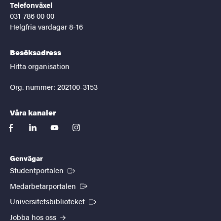
Telefonväxel
031-786 00 00
Helgfria vardagar 8-16
Besöksadress
Hitta organisation
Org. nummer: 202100-3153
Våra kanaler
facebook
linkedin
youtube
instagram
Genvägar
(Extern länk)
Studentportalen
(Extern länk)
Medarbetarportalen
(Extern länk)
Universitetsbiblioteket
Jobba hos oss