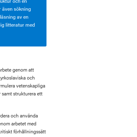
ruktur och en
r även sökning
 läsning av en
g litteratur med
sarbete genom att
kyrkoslaviska och
ormulera vetenskapliga
 samt strukturera ett
ärdera och använda
 Genom arbetet med
itiskt förhållningssätt