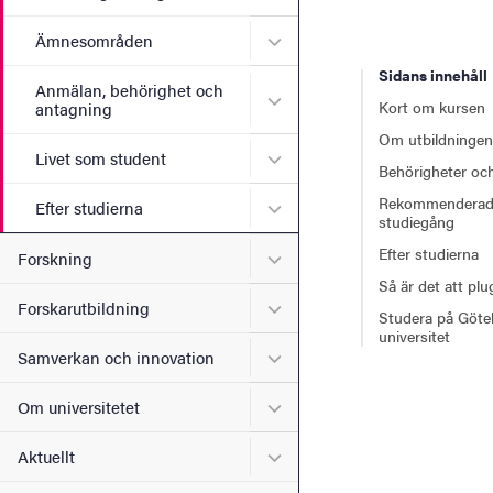
Undermeny för Ämnesomr
Ämnesområden
Sidans innehåll
Anmälan, behörighet och
Undermeny för Anmälan, b
Kort om kursen
antagning
Om utbildningen
Undermeny för Livet som s
Livet som student
Behörigheter och
Rekommendera
Undermeny för Efter studie
Efter studierna
studiegång
Efter studierna
Undermeny för Forskning
Forskning
Så är det att pl
Undermeny för Forskarutbi
Forskarutbildning
Studera på Göte
universitet
Undermeny för Samverkan 
Samverkan och innovation
Undermeny för Om universi
Om universitetet
Undermeny för Aktuellt
Aktuellt