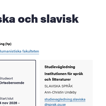
ng (hp)
umanistiska fakulteten
Studievägledning
Institutionen för språk
Studieort
och litteraturer
Ortsoberoende
SLAVISKA SPRÅK
Ann-Christin Undeby
Start/slut
studievagledning.slaviska
4 nov 2026
-
@sprak.gu.se