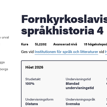
åden
Fornkyrkoslaviska och slavisk
ehörighet och antagning
språkhistoria 4
tudent
 urval
d
Kurs
SL2202
Avancerad nivå
15 högskolepoä
rna
Ges vid
Institutionen för språk och litteraturer
vid
H
ugga
ldning
Höst 2026
borgs
och innovation
Studietakt
Undervisningstid
100%
Blandad
undervisningstid
tetet
Undervisningsform
Undervisningsspråk
Distans
Svenska