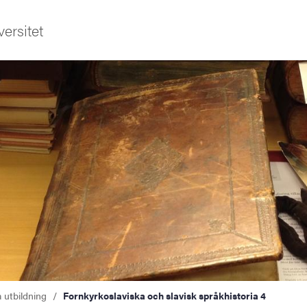
ersitet
a utbildning
Fornkyrkoslaviska och slavisk språkhistoria 4