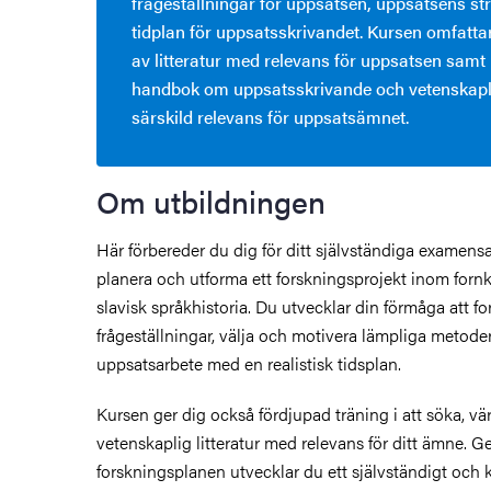
frågeställningar för uppsatsen, uppsatsens st
tidplan för uppsatsskrivandet. Kursen omfatta
av litteratur med relevans för uppsatsen samt
handbok om uppsatsskrivande och vetenskapli
särskild relevans för uppsatsämnet.
Om utbildningen
Här förbereder du dig för ditt självständiga examen
planera och utforma ett forskningsprojekt inom forn
slavisk språkhistoria. Du utvecklar din förmåga att f
frågeställningar, välja och motivera lämpliga metoder
uppsatsarbete med en realistisk tidsplan.
Kursen ger dig också fördjupad träning i att söka, v
vetenskaplig litteratur med relevans för ditt ämne.
forskningsplanen utvecklar du ett självständigt och kr