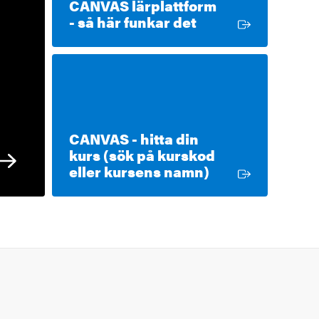
CANVAS lärplattform
Extern länk
- så här funkar det
CANVAS - hitta din
kurs (sök på kurskod
Extern länk
eller kursens namn)