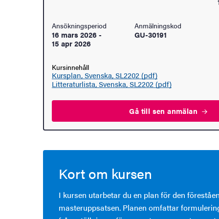
Ansökningsperiod
Anmälningskod
16 mars 2026
-
GU-30191
15 apr 2026
Kursinnehåll
Kursplan, Svenska, SL2202 (pdf)
Litteraturlista, Svenska, SL2202 (pdf)
Gå till sen
anmälan
Kort om kursen
I kursen utarbetar du en plan för den föreståe
masteruppsatsen. Planen omfattar formulerin