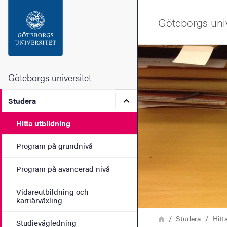
Sökfunktionen
Göteborgs univ
Sidfoten
Bild
Kontakta universitetet
Göteborgs universitet
Undermeny för Studera
Studera
Om webbplatsen
Hitta utbildning
Program på grundnivå
Program på avancerad nivå
Vidareutbildning och
karriärväxling
Länkstig
Hem
Studera
Hitt
Studievägledning