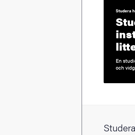
Studera h
Stu
ins
lit
En studi
och vidg
Studera