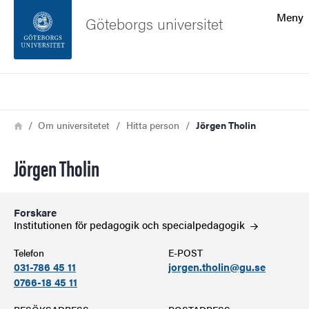
Sökfunktionen
Meny
Göteborgs universitet
Sidfoten
Sök
Kontakta universitetet
Länkstig
Hem
Om universitetet
Hitta person
Jörgen Tholin
Om webbplatsen
Jörgen Tholin
Forskare
Institutionen för pedagogik och
specialpedagogik
Telefon
E-POST
031-786 45 11
jorgen.tholin@gu.se
0766-18 45 11