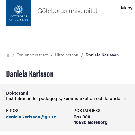
Sökfunktionen
Meny
Göteborgs universitet
Sidfoten
Sök
Kontakta universitetet
Länkstig
Hem
Om universitetet
Hitta person
Daniela Karlsson
Om webbplatsen
Daniela Karlsson
Doktorand
Institutionen för pedagogik, kommunikation och
lärande
E-POST
POSTADRESS
daniela.karlsson@gu.se
Box 300
40530 Göteborg