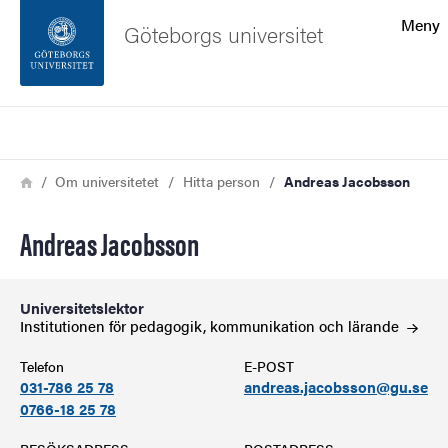
Sökfunktionen
Meny
Göteborgs universitet
Sidfoten
Sök
Kontakta universitetet
Länkstig
Hem
Om universitetet
Hitta person
Andreas Jacobsson
Om webbplatsen
Andreas Jacobsson
Universitetslektor
Institutionen för pedagogik, kommunikation och
lärande
Telefon
E-POST
031-786 25 78
andreas.jacobsson@gu.se
0766-18 25 78