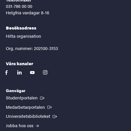
031-786 00 00
Helgfria vardagar 8-16
Besöksadress
Hitta organisation
Org. nummer: 202100-3153
Våra kanaler
facebook
linkedin
youtube
instagram
Genvägar
(Extern länk)
Studentportalen
(Extern länk)
Medarbetarportalen
(Extern länk)
Universitetsbiblioteket
Jobba hos oss