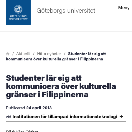
Sökfunktionen
Meny
Göteborgs universitet
Sidfoten
Sök
Kontakta universitetet
Länkstig
Hem
Aktuellt
Hitta nyheter
Studenter lär sig att
kommunicera över kulturella gränser i Filippinerna
Om webbplatsen
Studenter lär sig att
kommunicera över kulturella
gränser i Filippinerna
24 april 2013
Publicerad
Institutionen för tillämpad
informationsteknologi
vid
Bild: Kim Okfors