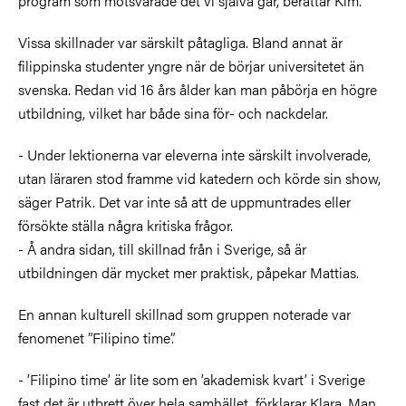
program som motsvarade det vi själva går, berättar Kim.
Vissa skillnader var särskilt påtagliga. Bland annat är
filippinska studenter yngre när de börjar universitetet än
svenska. Redan vid 16 års ålder kan man påbörja en högre
utbildning, vilket har både sina för- och nackdelar.
- Under lektionerna var eleverna inte särskilt involverade,
utan läraren stod framme vid katedern och körde sin show,
säger Patrik. Det var inte så att de uppmuntrades eller
försökte ställa några kritiska frågor.
- Å andra sidan, till skillnad från i Sverige, så är
utbildningen där mycket mer praktisk, påpekar Mattias.
En annan kulturell skillnad som gruppen noterade var
fenomenet ”Filipino time”.
- ’Filipino time’ är lite som en ’akademisk kvart’ i Sverige
fast det är utbrett över hela samhället, förklarar Klara. Man