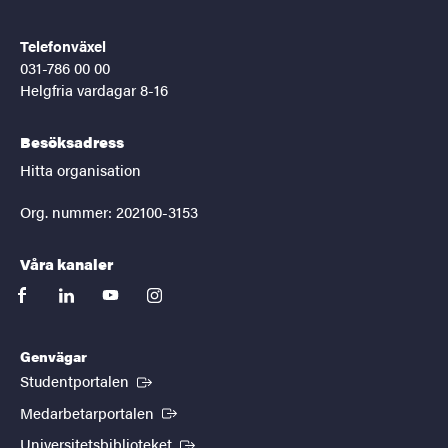
Telefonväxel
031-786 00 00
Helgfria vardagar 8-16
Besöksadress
Hitta organisation
Org. nummer: 202100-3153
Våra kanaler
facebook
linkedin
youtube
instagram
Genvägar
(Extern länk)
Studentportalen
(Extern länk)
Medarbetarportalen
(Extern länk)
Universitetsbiblioteket