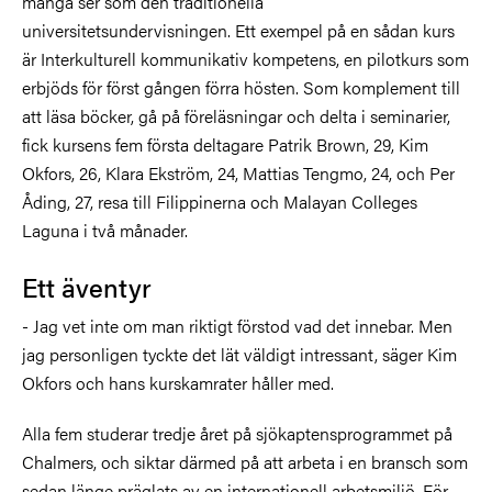
många ser som den traditionella
universitetsundervisningen. Ett exempel på en sådan kurs
är Interkulturell kommunikativ kompetens, en pilotkurs som
erbjöds för först gången förra hösten. Som komplement till
att läsa böcker, gå på föreläsningar och delta i seminarier,
fick kursens fem första deltagare Patrik Brown, 29, Kim
Okfors, 26, Klara Ekström, 24, Mattias Tengmo, 24, och Per
Åding, 27, resa till Filippinerna och Malayan Colleges
Laguna i två månader.
Ett äventyr
- Jag vet inte om man riktigt förstod vad det innebar. Men
jag personligen tyckte det lät väldigt intressant, säger Kim
Okfors och hans kurskamrater håller med.
Alla fem studerar tredje året på sjökaptensprogrammet på
Chalmers, och siktar därmed på att arbeta i en bransch som
sedan länge präglats av en internationell arbetsmiljö. För