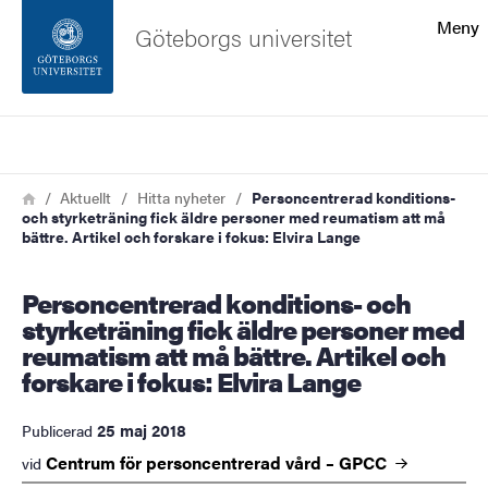
Sökfunktionen
Meny
Göteborgs universitet
Sidfoten
Sök
Kontakta universitetet
Länkstig
Hem
Aktuellt
Hitta nyheter
Personcentrerad konditions-
och styrketräning fick äldre personer med reumatism att må
Om webbplatsen
bättre. Artikel och forskare i fokus: Elvira Lange
Personcentrerad konditions- och
styrketräning fick äldre personer med
reumatism att må bättre. Artikel och
forskare i fokus: Elvira Lange
25 maj 2018
Publicerad
Centrum för personcentrerad vård –
GPCC
vid