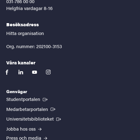
031-786 00 00
Helgfria vardagar 8-16
Besöksadress
Hitta organisation
Org. nummer: 202100-3153
Våra kanaler
facebook
linkedin
youtube
instagram
Genvägar
(Extern länk)
Studentportalen
(Extern länk)
Medarbetarportalen
(Extern länk)
Universitetsbiblioteket
Jobba hos oss
Press och media