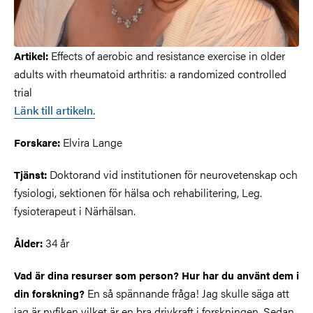
Effects of aerobic and resistance exercise in older
Artikel:
adults with rheumatoid arthritis: a randomized controlled
trial
Länk till artikeln.
Elvira Lange
Forskare:
Doktorand vid institutionen för neurovetenskap och
Tjänst:
fysiologi, sektionen för hälsa och rehabilitering, Leg.
fysioterapeut i Närhälsan.
34 år
Ålder:
Vad är dina resurser som person? Hur har du använt dem i
En så spännande fråga! Jag skulle säga att
din forskning?
jag är nyfiken vilket är en bra drivkraft i forskningen. Sedan