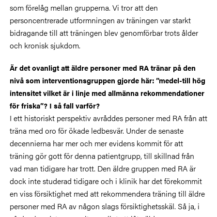
som förelåg mellan grupperna. Vi tror att den
personcentrerade utformningen av träningen var starkt
bidragande till att träningen blev genomförbar trots ålder
och kronisk sjukdom.
Är det ovanligt att äldre personer med RA tränar på den
nivå som interventionsgruppen gjorde här: ”medel-till hög
intensitet vilket är i linje med allmänna rekommendationer
för friska”? I så fall varför?
I ett historiskt perspektiv avråddes personer med RA från att
träna med oro för ökade ledbesvär. Under de senaste
decennierna har mer och mer evidens kommit för att
träning gör gott för denna patientgrupp, till skillnad från
vad man tidigare har trott. Den äldre gruppen med RA är
dock inte studerad tidigare och i klinik har det förekommit
en viss försiktighet med att rekommendera träning till äldre
personer med RA av någon slags försiktighetsskäl. Så ja, i