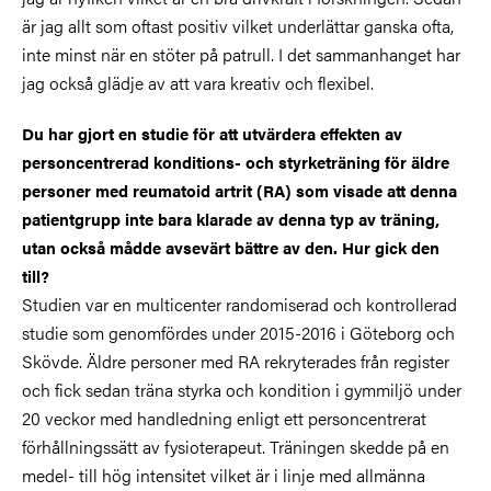
är jag allt som oftast positiv vilket underlättar ganska ofta,
inte minst när en stöter på patrull. I det sammanhanget har
jag också glädje av att vara kreativ och flexibel.
Du har gjort en studie för att utvärdera effekten av
personcentrerad konditions- och styrketräning för äldre
personer med reumatoid artrit (RA) som visade att denna
patientgrupp inte bara klarade av denna typ av träning,
utan också mådde avsevärt bättre av den. Hur gick den
till?
Studien var en multicenter randomiserad och kontrollerad
studie som genomfördes under 2015-2016 i Göteborg och
Skövde. Äldre personer med RA rekryterades från register
och fick sedan träna styrka och kondition i gymmiljö under
20 veckor med handledning enligt ett personcentrerat
förhållningssätt av fysioterapeut. Träningen skedde på en
medel- till hög intensitet vilket är i linje med allmänna