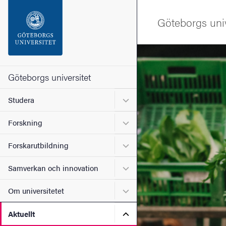
Sökfunktionen
Göteborgs univ
Sidfoten
Bild
Kontakta universitetet
Göteborgs universitet
Undermeny för Studera
Studera
Om webbplatsen
Undermeny för Forskning
Forskning
Undermeny för Forskarutbi
Forskarutbildning
Undermeny för Samverkan 
Samverkan och innovation
Undermeny för Om universi
Om universitetet
Undermeny för Aktuellt
Aktuellt