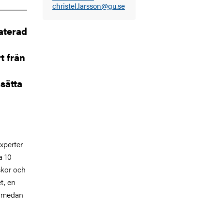
christel.larsson@gu.se
aterad
t från
msätta
xperter
a 10
skor och
t, en
r, medan