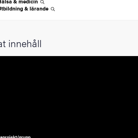
Hälsa &
medicin
Utbildning &
lärande
at innehåll
sprojekt/grupp