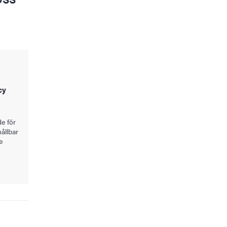
cy
de för
ållbar
e