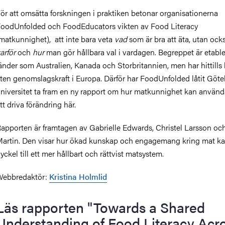
ör att omsätta forskningen i praktiken betonar organisationerna
oodUnfolded och FoodEducators vikten av Food Literacy
matkunnighet), att inte bara veta
vad
som är bra att äta, utan oc
arför
och
hur
man gör hållbara val i vardagen. Begreppet är etabler
änder som Australien, Kanada och Storbritannien, men har hittills 
iten genomslagskraft i Europa. Därför har FoodUnfolded låtit Göt
niversitet ta fram en ny rapport om hur matkunnighet kan använd
tt driva förändring här.
apporten är framtagen av Gabrielle Edwards, Christel Larsson och
artin.
Den
visar hur ökad kunskap och engagemang kring mat kan
yckel till ett mer hållbart och rättvist matsystem.
Webbredaktör:
Kristina Holmlid
Läs rapporten "Towards a Shared
Understanding of Food Literacy Acr