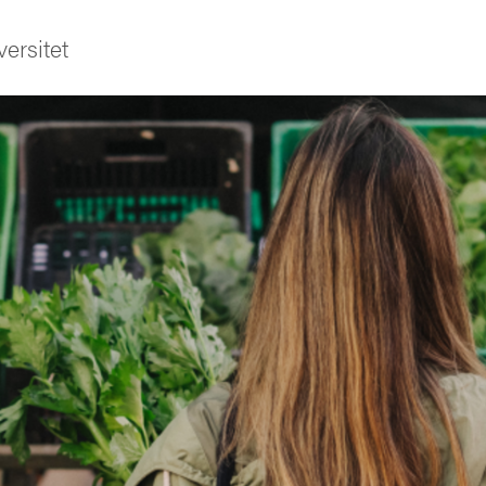
ersitet
ldning
och innovation
tetet