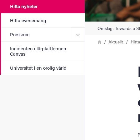
Hitta nyheter
Hitta evenemang
Omslag: Towards a Sh
Undermeny för Pressrum
Pressrum
Länkstig
Hem
Aktuellt
Hitt
Incidenten i lärplattformen
Canvas
Ny 
Universitet i en orolig värld
P