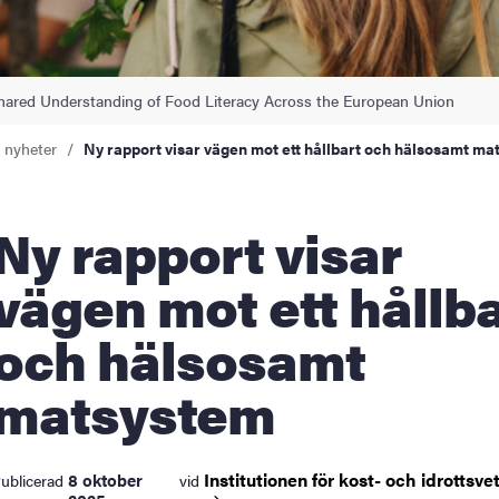
ared Understanding of Food Literacy Across the European Union
a nyheter
Ny rapport visar vägen mot ett hållbart och hälsosamt m
rapport visar
vägen mot ett hållb
och hälsosamt
matsystem
Institutionen för kost- och
idrottsv
8 oktober
ublicerad
vid