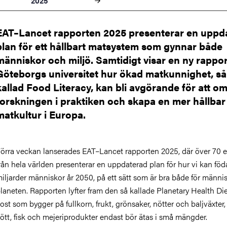
2025
EAT–Lancet rapporten 2025 presenterar en uppd
plan för ett hållbart matsystem som gynnar både
människor och miljö. Samtidigt visar en ny rappor
Göteborgs universitet hur ökad matkunnighet, så
kallad Food Literacy, kan bli avgörande för att o
forskningen i praktiken och skapa en mer hållbar
matkultur i Europa.
örra veckan lanserades EAT–Lancet rapporten 2025, där över 70 e
rån hela världen presenterar en uppdaterad plan för hur vi kan föd
iljarder människor år 2050, på ett sätt som är bra både för männi
laneten. Rapporten lyfter fram den så kallade Planetary Health Die
ost som bygger på fullkorn, frukt, grönsaker, nötter och baljväxte
ött, fisk och mejeriprodukter endast bör ätas i små mängder.