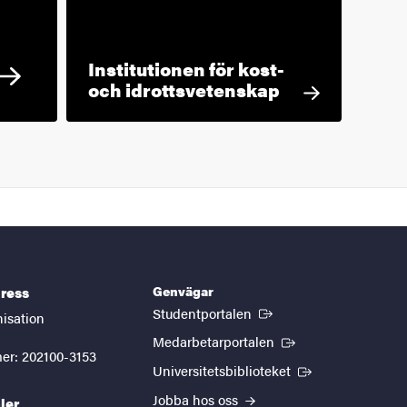
Institutionen för kost-
och idrottsvetenskap
Genvägar
ress
(Extern länk)
Studentportalen
nisation
(Extern länk)
Medarbetarportalen
er: 202100-3153
(Extern länk)
Universitetsbiblioteket
Jobba hos oss
ler