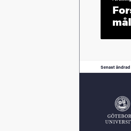
For
mål
Senast ändrad