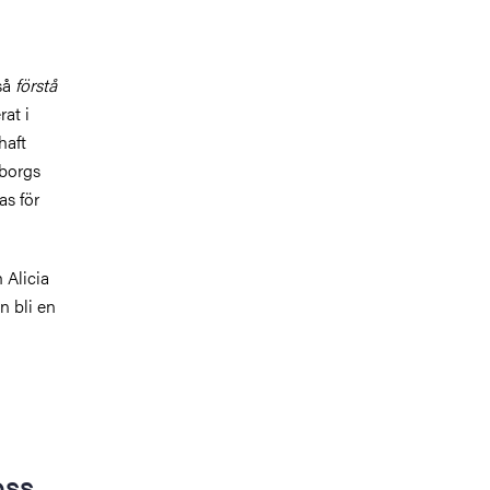
kså
förstå
at i
haft
eborgs
as för
 Alicia
 bli en
oss