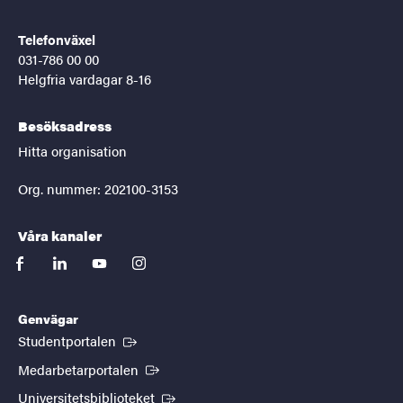
Telefonväxel
031-786 00 00
Helgfria vardagar 8-16
Besöksadress
Hitta organisation
Org. nummer: 202100-3153
Våra kanaler
facebook
linkedin
youtube
instagram
Genvägar
(Extern länk)
Studentportalen
(Extern länk)
Medarbetarportalen
(Extern länk)
Universitetsbiblioteket