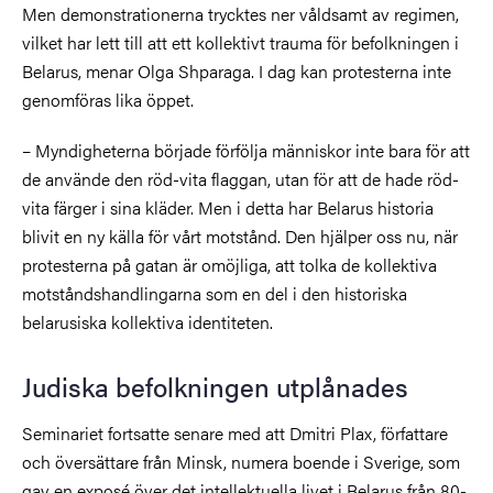
Men demonstrationerna trycktes ner våldsamt av regimen,
vilket har lett till att ett kollektivt trauma för befolkningen i
Belarus, menar Olga Shparaga. I dag kan protesterna inte
genomföras lika öppet.
– Myndigheterna började förfölja människor inte bara för att
de använde den röd-vita flaggan, utan för att de hade röd-
vita färger i sina kläder. Men i detta har Belarus historia
blivit en ny källa för vårt motstånd. Den hjälper oss nu, när
protesterna på gatan är omöjliga, att tolka de kollektiva
motståndshandlingarna som en del i den historiska
belarusiska kollektiva identiteten.
Judiska befolkningen utplånades
Seminariet fortsatte senare med att Dmitri Plax, författare
och översättare från Minsk, numera boende i Sverige, som
gav en exposé över det intellektuella livet i Belarus från 80-