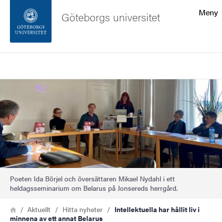
Sökfunktionen
Meny
Göteborgs universitet
Sidfoten
Sök
Kontakta universitetet
Bild
Om webbplatsen
Poeten Ida Börjel och översättaren Mikael Nydahl i ett
heldagsseminarium om Belarus på Jonsereds herrgård.
Länkstig
Hem
Aktuellt
Hitta nyheter
Intellektuella har hållit liv i
minnena av ett annat Belarus