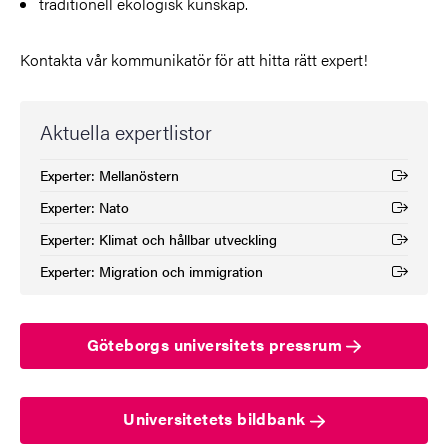
traditionell ekologisk kunskap.
Kontakta vår kommunikatör för att hitta rätt expert!
Aktuella expertlistor
Experter: Mellanöstern
(Extern länk)
Experter: Nato
(Extern länk)
Experter: Klimat och hållbar utveckling
(Extern länk)
Experter: Migration och immigration
(Extern länk)
Göteborgs universitets pressrum
Universitetets bildbank