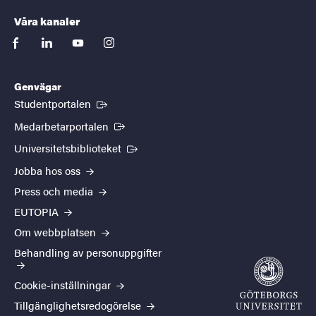
Våra kanaler
facebook
linkedin
youtube
instagram
Genvägar
(Extern länk)
Studentportalen
(Extern länk)
Medarbetarportalen
(Extern länk)
Universitetsbiblioteket
Jobba hos oss
Press och media
EUTOPIA
Om webbplatsen
Behandling av personuppgifter
Cookie-inställningar
Tillgänglighetsredogörelse