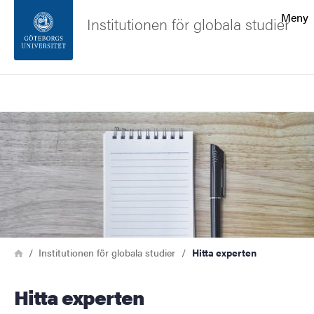
Sökfunktionen
Meny
Institutionen för globala studier
Sidfoten
Sök
Kontakta universitetet
Bild
Om webbplatsen
Länkstig
Hem
Institutionen för globala studier
Hitta experten
Hitta experten