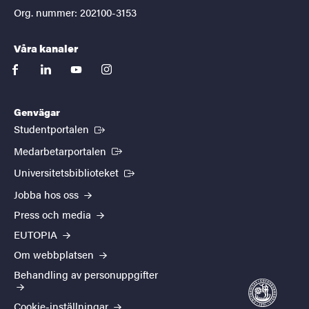
Org. nummer: 202100-3153
Våra kanaler
facebook
linkedin
youtube
instagram
Genvägar
(Extern länk)
Studentportalen
(Extern länk)
Medarbetarportalen
(Extern länk)
Universitetsbiblioteket
Jobba hos oss
Press och media
EUTOPIA
Om webbplatsen
Behandling av personuppgifter
Cookie-inställningar