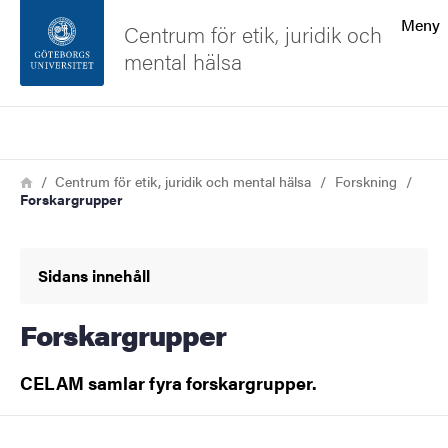
Sökfunktionen
Meny
Centrum för etik, juridik och
mental hälsa
Sidfoten
Sök
Kontakta universitetet
Länkstig
Hem
Centrum för etik, juridik och mental hälsa
Forskning
Forskargrupper
Om webbplatsen
Sidans innehåll
Forskargrupper
CELAM samlar fyra forskargrupper.