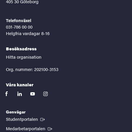
405 30 Göteborg
Telefonväxel
031-786 00 00
Helgfria vardagar 8-16
Besöksadress
Hitta organisation
Org. nummer: 202100-3153
Våra kanaler
facebook
linkedin
youtube
instagram
Genvägar
(Extern länk)
Studentportalen
(Extern länk)
Medarbetarportalen