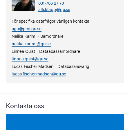
031-786 27 70
alli.klapp@gu.se
För specifika datafrågor vänligen kontakta:
ugu@ped.gu.se
Nelika Karimi - Samordnare
nelika.karimi@gu.se
Linnea Quist - Dataabassamordnare
linnea.quist@gu.se
Lucas Fischer Madsen - Databasansvarig
lucas.fischer.madsen@gu.se
Kontakta oss