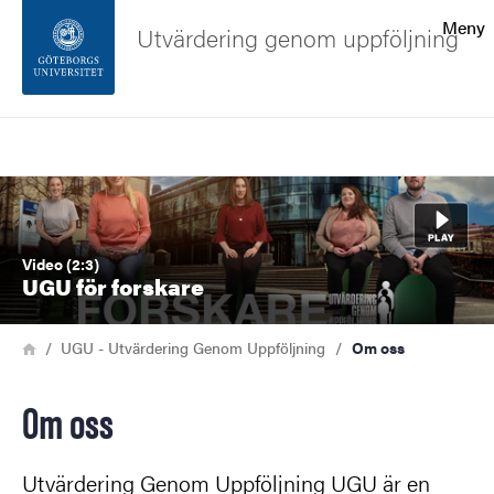
Sökfunktionen
Meny
Utvärdering genom uppföljning
Sidfoten
Sök
Kontakta universitetet
Bild
Om webbplatsen
Video (2:3)
UGU för forskare
Länkstig
Hem
UGU - Utvärdering Genom Uppföljning
Om oss
Om oss
Utvärdering Genom Uppföljning UGU är en