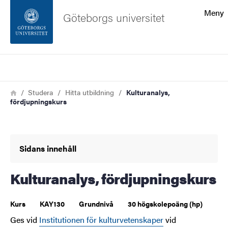
Sökfunktionen
Meny
Göteborgs universitet
Sidfoten
Sök
Kontakta universitetet
Länkstig
Hem
Studera
Hitta utbildning
Kulturanalys,
fördjupningskurs
Om webbplatsen
Sidans innehåll
Kulturanalys, fördjupningskurs
Kurs
KAY130
Grundnivå
30 högskolepoäng (hp)
Ges vid
Institutionen för kulturvetenskaper
vid