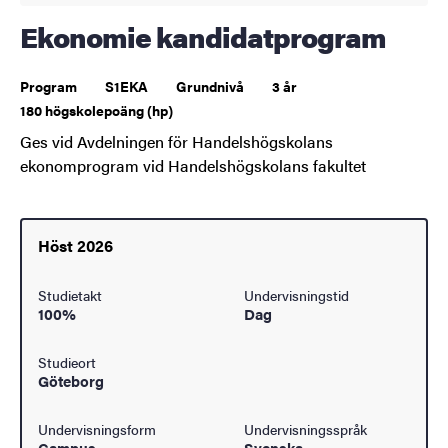
Ekonomie kandidatprogram
Program
S1EKA
Grundnivå
3 år
180 högskolepoäng (hp)
Ges vid Avdelningen för Handelshögskolans
ekonomprogram vid Handelshögskolans fakultet
Höst 2026
Studietakt
Undervisningstid
100%
Dag
Studieort
Göteborg
Undervisningsform
Undervisningsspråk
Campus
Svenska