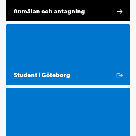
Anmälan och antagning
Extern länk
Student i Göteborg