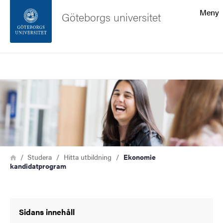
Sökfunktionen
Meny
Göteborgs universitet
Sidfoten
Sök
Kontakta universitetet
Bild
Om webbplatsen
Länkstig
Hem
Studera
Hitta utbildning
Ekonomie
kandidatprogram
Sidans innehåll