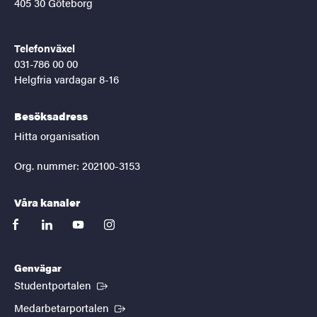
405 30 Göteborg
Telefonväxel
031-786 00 00
Helgfria vardagar 8-16
Besöksadress
Hitta organisation
Org. nummer: 202100-3153
Våra kanaler
facebook
linkedin
youtube
instagram
Genvägar
(Extern länk)
Studentportalen
(Extern länk)
Medarbetarportalen