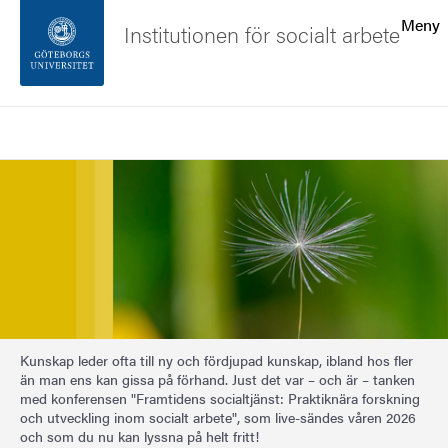
Sökfunktionen
Meny
Institutionen för socialt arbete
Sidfoten
Sök
Kontakta universitetet
Bild
Om webbplatsen
Kunskap leder ofta till ny och fördjupad kunskap, ibland hos fler
än man ens kan gissa på förhand. Just det var – och är – tanken
med konferensen "Framtidens socialtjänst: Praktiknära forskning
och utveckling inom socialt arbete", som live-sändes våren 2026
och som du nu kan lyssna på helt fritt!