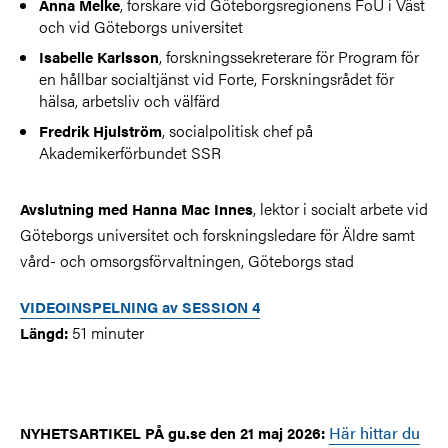
, forskare vid Göteborgsregionens FoU i Väst
Anna Melke
och vid Göteborgs universitet
, forskningssekreterare för Program för
Isabelle Karlsson
en hållbar socialtjänst vid Forte, Forskningsrådet för
hälsa, arbetsliv och välfärd
, socialpolitisk chef på
Fredrik Hjulström
Akademikerförbundet SSR
, lektor i socialt arbete vid
Avslutning med
Hanna Mac Innes
Göteborgs universitet och forskningsledare för Äldre samt
vård- och omsorgsförvaltningen, Göteborgs stad
VIDEOINSPELNING av SESSION 4
51 minuter
Längd:
Här hittar du
NYHETSARTIKEL PÅ gu.se den 21 maj 2026: