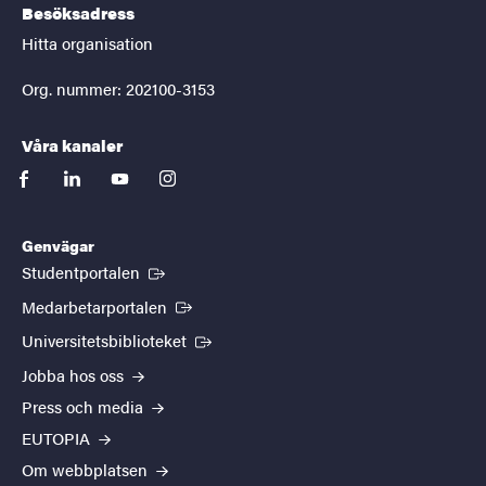
Besöksadress
Hitta organisation
Org. nummer: 202100-3153
Våra kanaler
facebook
linkedin
youtube
instagram
Genvägar
(Extern länk)
Studentportalen
(Extern länk)
Medarbetarportalen
(Extern länk)
Universitetsbiblioteket
Jobba hos oss
Press och media
EUTOPIA
Om webbplatsen