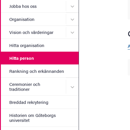
Undermeny för Jobba hos 
Jobba hos oss
Undermeny för Organisati
Organisation
Undermeny för Vision och 
Vision och värderingar
Hitta organisation
A
Hitta person
Rankning och erkännanden
Ceremonier och
Undermeny för Ceremonier 
traditioner
Breddad rekrytering
Historien om Göteborgs
universitet