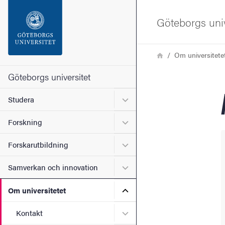
Sökfunktionen
Göteborgs univ
Sidfoten
Länkstig
Hem
Om universitete
Kontakta universitetet
Göteborgs universitet
Undermeny för Studera
Studera
Om webbplatsen
Undermeny för Forskning
Forskning
Undermeny för Forskarutbi
Forskarutbildning
Undermeny för Samverkan 
Samverkan och innovation
Undermeny för Om universi
Om universitetet
Undermeny för Kontakt
Kontakt