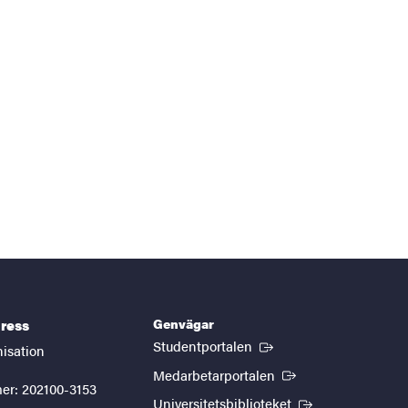
Genvägar
ress
(Extern länk)
Studentportalen
nisation
(Extern länk)
Medarbetarportalen
er: 202100-3153
(Extern länk)
Universitetsbiblioteket