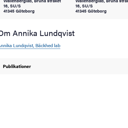
Wallenberglab, Bruna stråket
Wallenberglab, Bruna strå
oss
16, SU/S
16, SU/S
41345 Göteborg
41345 Göteborg
on
Om Annika Lundqvist
värderingar
nnika Lundqvist, Bäckhed lab
Publikationer
och traditioner