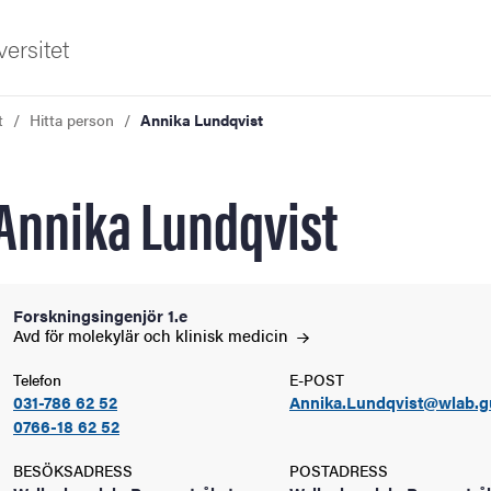
ersitet
t
Hitta person
Annika Lundqvist
Annika Lundqvist
ldning
Forskningsingenjör 1.e
Avd för molekylär och klinisk
medicin
och innovation
Telefon
E-POST
031-786 62 52
Annika.Lundqvist@wlab.g
tetet
0766-18 62 52
BESÖKSADRESS
POSTADRESS