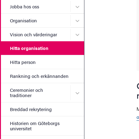
Undermeny för Jobba hos 
Jobba hos oss
Undermeny för Organisati
Organisation
Undermeny för Vision och 
Vision och värderingar
Hitta organisation
Hitta person
Rankning och erkännanden
Ceremonier och
Undermeny för Ceremonier 
traditioner
M
Breddad rekrytering
o
Historien om Göteborgs
universitet