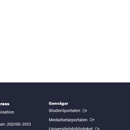
Genvägar
ress
(Extern länk)
Studentportalen
nisation
(Extern länk)
Medarbetarportalen
er: 202100-3153
(Extern länk)
Universitetsbiblioteket