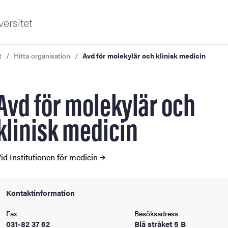
ersitet
t
Hitta organisation
Avd för molekylär och klinisk medicin
Avd för molekylär och
klinisk medicin
ldning
id Institutionen för medicin
och innovation
tetet
Kontaktinformation
Fax
Besöksadress
031-82 37 62
Blå stråket 5 B