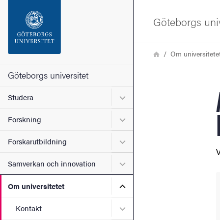
Sökfunktionen
Göteborgs univ
Sidfoten
Länkstig
Hem
Om universitete
Kontakta universitetet
Göteborgs universitet
Undermeny för Studera
Studera
Om webbplatsen
Undermeny för Forskning
Forskning
Undermeny för Forskarutbi
Forskarutbildning
V
Undermeny för Samverkan 
Samverkan och innovation
Undermeny för Om universi
Om universitetet
Undermeny för Kontakt
Kontakt