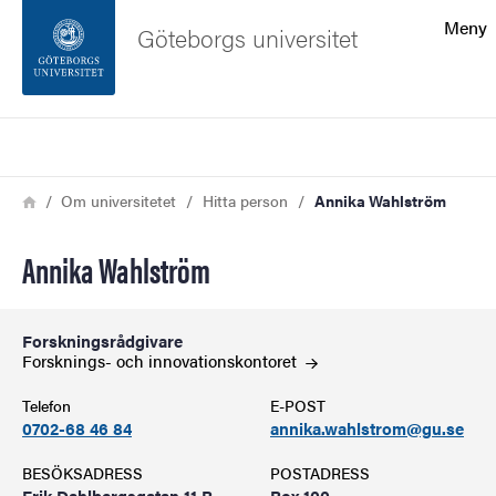
Sökfunktionen
Meny
Göteborgs universitet
Sidfoten
Sök
Kontakta universitetet
Länkstig
Hem
Om universitetet
Hitta person
Annika Wahlström
Om webbplatsen
Annika Wahlström
Forskningsrådgivare
Forsknings- och
innovationskontoret
Telefon
E-POST
0702-68 46 84
annika.wahlstrom@gu.se
BESÖKSADRESS
POSTADRESS
Erik Dahlbergsgatan 11 B
Box 100