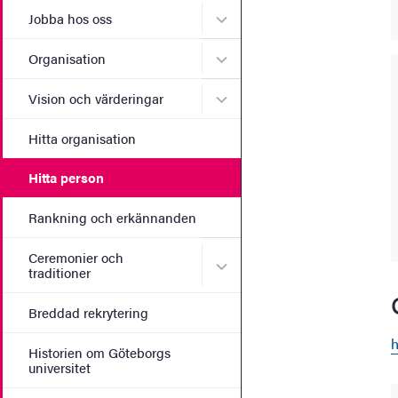
Undermeny för Jobba hos 
Jobba hos oss
Undermeny för Organisati
Organisation
Undermeny för Vision och 
Vision och värderingar
Hitta organisation
Hitta person
Rankning och erkännanden
Ceremonier och
Undermeny för Ceremonier 
traditioner
Breddad rekrytering
h
Historien om Göteborgs
universitet