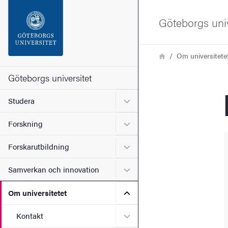
Sökfunktionen
Göteborgs univ
Sidfoten
Länkstig
Hem
Om universitete
Kontakta universitetet
Göteborgs universitet
Undermeny för Studera
Studera
Om webbplatsen
Undermeny för Forskning
Forskning
Undermeny för Forskarutbi
Forskarutbildning
Undermeny för Samverkan 
Samverkan och innovation
Undermeny för Om universi
Om universitetet
Undermeny för Kontakt
Kontakt