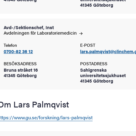
41345 Göteborg
oss
on
Avd-/Sektionschef, Inst
Avdelningen för
Laboratoriemedicin
värderingar
Telefon
E-POST
0700-82 36 12
lars.palmqvist@clinchem.
BESÖKSADRESS
POSTADRESS
Bruna stråket 16
Sahlgrenska
41345 Göteborg
universitetssjukhuset
41345 Göteborg
och traditioner
Om Lars Palmqvist
ttps://www.gu.se/forskning/lars-palmqvist