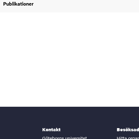
Publikationer
Kontakt
Besöksad
Göteborgs universitet
Hitta orga