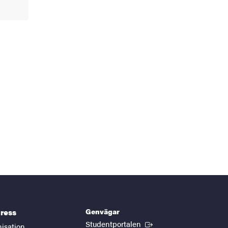
Genvägar
ress
(Extern länk)
Studentportalen
nisation