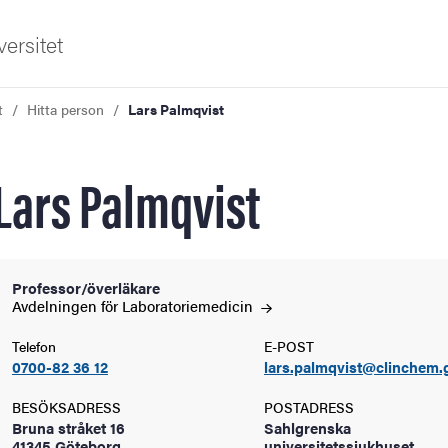
ersitet
t
Hitta person
Lars Palmqvist
Lars Palmqvist
ldning
Professor/överläkare
Avdelningen för
Laboratoriemedicin
och innovation
Telefon
E-POST
0700-82 36 12
lars.palmqvist@clinchem.
tetet
BESÖKSADRESS
POSTADRESS
Bruna stråket 16
Sahlgrenska
41345 Göteborg
universitetssjukhuset