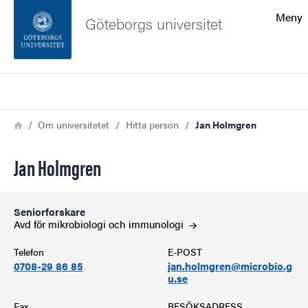
Sökfunktionen
Meny
Göteborgs universitet
Sidfoten
Sök
Kontakta universitetet
Länkstig
Hem
Om universitetet
Hitta person
Jan Holmgren
Om webbplatsen
Jan Holmgren
Seniorforskare
Avd för mikrobiologi och
immunologi
Telefon
E-POST
0708-29 86 85
jan.holmgren@microbio.g
u.se
Fax
BESÖKSADRESS