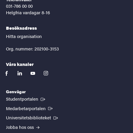
031-786 00 00
Helgfria vardagar 8-16
Besöksadress
Hitta organisation
Org. nummer: 202100-3153
Våra kanaler
facebook
linkedin
youtube
instagram
Genvägar
(Extern länk)
Studentportalen
(Extern länk)
Medarbetarportalen
(Extern länk)
Universitetsbiblioteket
Jobba hos oss