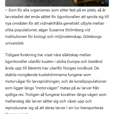
− Som för alla organismer, som sitter fast på en plats, så är
larvstadiet det enda sättet för ögonkorallen att sprida sig till
nya områden för att vidmakthålla genetiskt utbyte mellan
olika populationer, säger Susanna Strömberg vid
institutionen för biologi och miljövetenskap, Göteborgs
universitet.
Tidigare forskning har visat nära släktskap mellan
ögonkoraller utanför kusten i södra Europa och bestånd
ända upp till Barents hav utanför Norges nordkust. De
stabila norrgående kustströmmarna fungerar som
motorvägar för larvspridningen, och de korallpopulationer
som ligger längs ”motorvägen” matas på av larver från
sydliga rev. Troligen så fungerar korallrev längs vägen som
mellansteg där larver sätter sig och växer upp och
reproducerar sig så att deras larver i sin tur transporteras