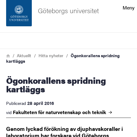
Sökfunktionen
Meny
Göteborgs universitet
Sidfoten
Sök
Kontakta universitetet
Länkstig
Hem
Aktuellt
Hitta nyheter
Ögonkorallens spridning
kartläggs
Om webbplatsen
Ögonkorallens spridning
kartläggs
28 april 2016
Publicerad
Fakulteten för naturvetenskap och
teknik
vid
Genom lyckad förökning av djuphavskoraller i
laboratorium har forskare vid Göteborgs