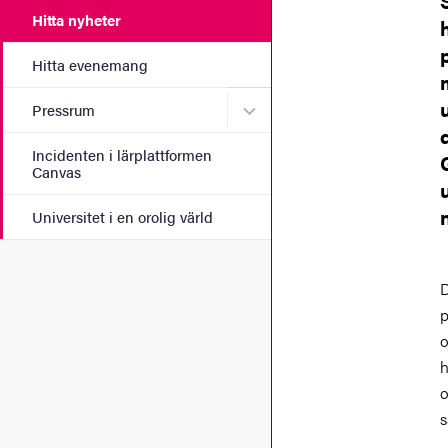
Hitta nyheter
Hitta evenemang
Undermeny för Pressrum
Pressrum
Incidenten i lärplattformen
Canvas
Universitet i en orolig värld
D
p
o
h
o
s