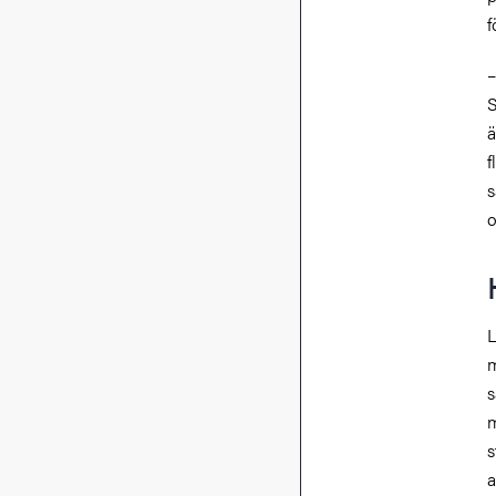
f
–
S
ä
f
s
o
L
m
s
m
s
a