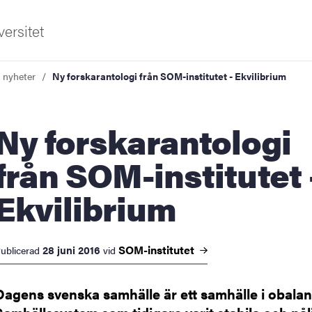
ersitet
a nyheter
Ny forskarantologi från SOM-institutet - Ekvilibrium
orskarantologi
från SOM-institutet 
Ekvilibrium
ldning
och innovation
SOM-institutet
28 juni 2016
ublicerad
vid
tetet
Dagens svenska samhälle är ett samhälle i obalan