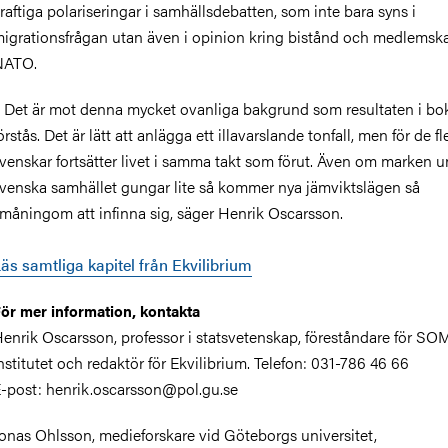
raftiga polariseringar i samhällsdebatten, som inte bara syns i
igrationsfrågan utan även i opinion kring bistånd och medlemska
NATO.
 Det är mot denna mycket ovanliga bakgrund som resultaten i bo
örstås. Det är lätt att anlägga ett illavarslande tonfall, men för de fl
venskar fortsätter livet i samma takt som förut. Även om marken u
venska samhället gungar lite så kommer nya jämviktslägen så
måningom att infinna sig, säger Henrik Oscarsson.
äs samtliga kapitel från Ekvilibrium
ör mer information, kontakta
enrik Oscarsson, professor i statsvetenskap, föreståndare för SO
nstitutet och redaktör för Ekvilibrium. Telefon: 031-786 46 66
-post: henrik.oscarsson@pol.gu.se
onas Ohlsson, medieforskare vid Göteborgs universitet,