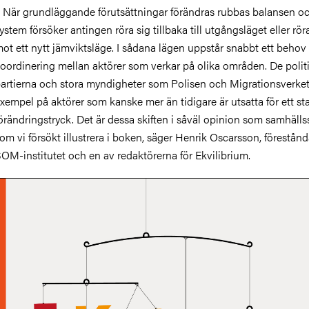
 När grundläggande förutsättningar förändras rubbas balansen o
ystem försöker antingen röra sig tillbaka till utgångsläget eller rör
ot ett nytt jämviktsläge. I sådana lägen uppstår snabbt ett behov
oordinering mellan aktörer som verkar på olika områden. De polit
artierna och stora myndigheter som Polisen och Migrationsverket
xempel på aktörer som kanske mer än tidigare är utsatta för ett sta
örändringstryck. Det är dessa skiften i såväl opinion som samhälls
om vi försökt illustrera i boken, säger Henrik Oscarsson, förestånd
OM-institutet och en av redaktörerna för Ekvilibrium.