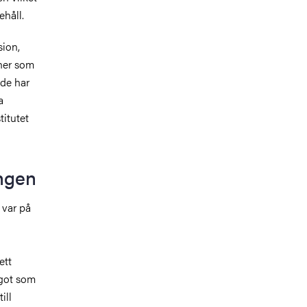
håll.
sion,
oner som
åde har
a
itutet
ngen
 var på
ett
ågot som
ill