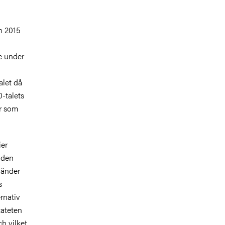
n 2015
re under
alet då
-talets
or som
ier
 den
länder
s
ernativ
tateten
h vilket