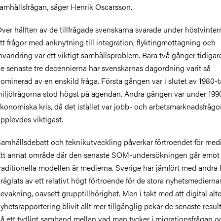
amhällsfrågan, säger Henrik Oscarsson.
ver hälften av de tillfrågade svenskarna svarade under höstvinter
tt frågor med anknytning till integration, flyktingmottagning och
nvandring var ett viktigt samhällsproblem. Bara två gånger tidiga
e senaste tre decennierna har svenskarnas dagordning varit så
ominerad av en enskild fråga. Första gången var i slutet av 1980-t
iljöfrågorna stod högst på agendan. Andra gången var under 1990
konomiska kris, då det istället var jobb- och arbetsmarknadsfråg
pplevdes viktigast.
amhällsdebatt och teknikutveckling påverkar förtroendet för med
tt annat område där den senaste SOM-undersökningen går emot
raditionella modellen är medierna. Sverige har jämfört med andra 
räglats av ett relativt högt förtroende för de stora nyhetsmedierna
evakning, oavsett grupptillhörighet. Men i takt med att digital alt
yhetsrapportering blivit allt mer tillgänglig pekar de senaste resul
å ett tydligt samband mellan vad man tycker i migrationsfrågan oc