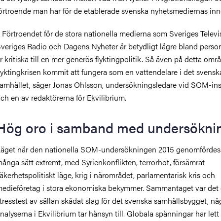
örtroende man har för de etablerade svenska nyhetsmediernas inne
 Förtroendet för de stora nationella medierna som Sveriges Televi
veriges Radio och Dagens Nyheter är betydligt lägre bland pers
r kritiska till en mer generös flyktingpolitik. Så även på detta omr
lyktingkrisen kommit att fungera som en vattendelare i det svensk
amhället, säger Jonas Ohlsson, undersökningsledare vid SOM-inst
ch en av redaktörerna för Ekvilibrium.
Hög oro i samband med undersökni
äget när den nationella SOM-undersökningen 2015 genomfördes
ånga sätt extremt, med Syrienkonflikten, terrorhot, försämrat
äkerhetspolitiskt läge, krig i närområdet, parlamentarisk kris och
edieföretag i stora ekonomiska bekymmer. Sammantaget var det 
tresstest av sällan skådat slag för det svenska samhällsbygget, n
nalyserna i Ekvilibrium tar hänsyn till. Globala spänningar har lett t