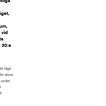
tliga
äget,
ium,
 vid
ts
n 30:e
skt läge
ör stora
n under
r
ch