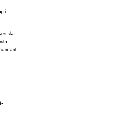
p i
ken ska
esta
nder det
M-