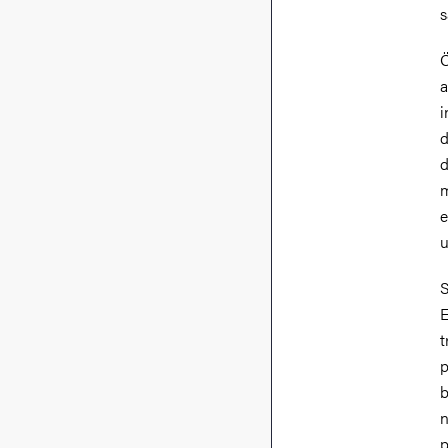
s
Ö
a
i
d
d
m
e
u
S
E
t
p
b
n
p