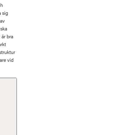
ch
a sig
 av
iska
 är bra
rkt
struktur
are vid