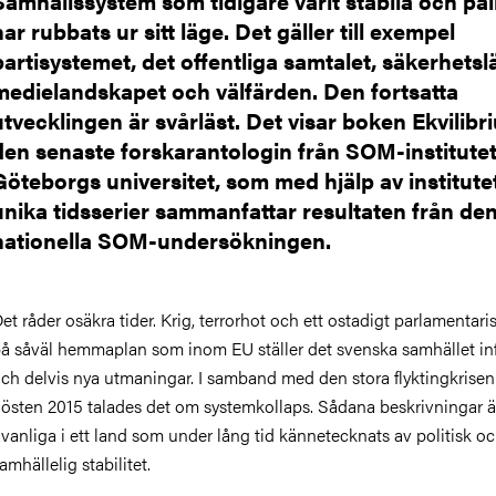
Samhällssystem som tidigare varit stabila och påli
har rubbats ur sitt läge. Det gäller till exempel
partisystemet, det offentliga samtalet, säkerhetsl
medielandskapet och välfärden. Den fortsatta
utvecklingen är svårläst. Det visar boken Ekvilibr
den senaste forskarantologin från SOM-institutet
Göteborgs universitet, som med hjälp av institute
unika tidsserier sammanfattar resultaten från de
nationella SOM-undersökningen.
et råder osäkra tider. Krig, terrorhot och ett ostadigt parlamentari
å såväl hemmaplan som inom EU ställer det svenska samhället inf
ch delvis nya utmaningar. I samband med den stora flyktingkrise
östen 2015 talades det om systemkollaps. Sådana beskrivningar ä
vanliga i ett land som under lång tid kännetecknats av politisk o
amhällelig stabilitet.