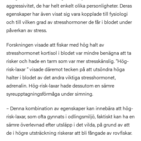
aggressivitet, de har helt enkelt olika personligheter. Deras
egenskaper har även visat sig vara kopplade till fysiologi
och till vilken grad av stresshormoner de får i blodet under
påverkan av stress.
Forskningen visade att fiskar med hög halt av
stresshormonet kortisol i blodet var mindre benägna att ta
risker och hade en tarm som var mer stresskänslig. ”Hög-
risk-laxar ” visade däremot tecken på att utsöndra höga
halter i blodet av det andra viktiga stresshormonet,
adrenalin. Hög-risk-laxar hade dessutom en sämre
syreupptagningsförmåga under simning.
– Denna kombination av egenskaper kan innebära att hög-
risk-laxar, som ofta gynnats i odlingsmiljö, faktiskt kan ha en
sämre överlevnad efter utsläpp i det vilda, på grund av att
de i högre utsträckning riskerar att bli fångade av rovfiskar.