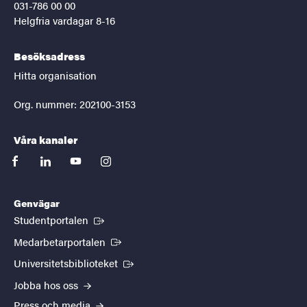
031-786 00 00
Helgfria vardagar 8-16
Besöksadress
Hitta organisation
Org. nummer: 202100-3153
Våra kanaler
facebook
linkedin
youtube
instagram
Genvägar
(Extern länk)
Studentportalen
(Extern länk)
Medarbetarportalen
(Extern länk)
Universitetsbiblioteket
Jobba hos oss
Press och media