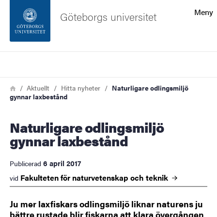
Sökfunktionen
Meny
Göteborgs universitet
Sidfoten
Sök
Kontakta universitetet
Länkstig
Hem
Aktuellt
Hitta nyheter
Naturligare odlingsmiljö
gynnar laxbestånd
Om webbplatsen
Naturligare odlingsmiljö
gynnar laxbestånd
6 april 2017
Publicerad
Fakulteten för naturvetenskap och
teknik
vid
Ju mer laxfiskars odlingsmiljö liknar naturens ju
bättre rustade blir fiskarna att klara övergången