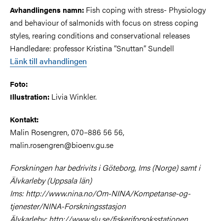
Fish coping with stress- Physiology
Avhandlingens namn:
and behaviour of salmonids with focus on stress coping
styles, rearing conditions and conservational releases
Handledare: professor Kristina ”Snuttan” Sundell
Länk till avhandlingen
Foto:
Livia Winkler.
Illustration:
Kontakt:
Malin Rosengren, 070–886 56 56,
malin.rosengren@bioenv.gu.se
Forskningen har bedrivits i Göteborg, Ims (Norge) samt i
Älvkarleby (Uppsala län)
Ims: http://www.nina.no/Om-NINA/Kompetanse-og-
tjenester/NINA-Forskningsstasjon
Älvkarleby: http://www.slu.se/fiskeriforsoksstationen