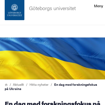
Sökfunktionen
Meny
Göteborgs universitet
Sidfoten
Sök
Kontakta universitetet
Bild
Om webbplatsen
Länkstig
Hem
Aktuellt
Hitta nyheter
En dag med forskningsfokus
på Ukraina
En dag med forskningsfokus på