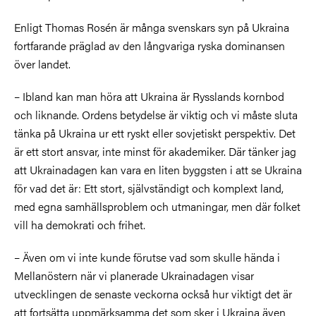
Enligt Thomas Rosén är många svenskars syn på Ukraina
fortfarande präglad av den långvariga ryska dominansen
över landet.
– Ibland kan man höra att Ukraina är Rysslands kornbod
och liknande. Ordens betydelse är viktig och vi måste sluta
tänka på Ukraina ur ett ryskt eller sovjetiskt perspektiv. Det
är ett stort ansvar, inte minst för akademiker. Där tänker jag
att Ukrainadagen kan vara en liten byggsten i att se Ukraina
för vad det är: Ett stort, självständigt och komplext land,
med egna samhällsproblem och utmaningar, men där folket
vill ha demokrati och frihet.
– Även om vi inte kunde förutse vad som skulle hända i
Mellanöstern när vi planerade Ukrainadagen visar
utvecklingen de senaste veckorna också hur viktigt det är
att fortsätta uppmärksamma det som sker i Ukraina även