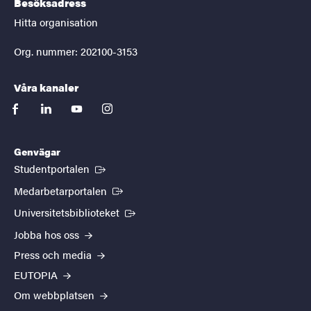
Besöksadress
Hitta organisation
Org. nummer: 202100-3153
Våra kanaler
facebook
linkedin
youtube
instagram
Genvägar
(Extern länk)
Studentportalen
(Extern länk)
Medarbetarportalen
(Extern länk)
Universitetsbiblioteket
Jobba hos oss
Press och media
EUTOPIA
Om webbplatsen