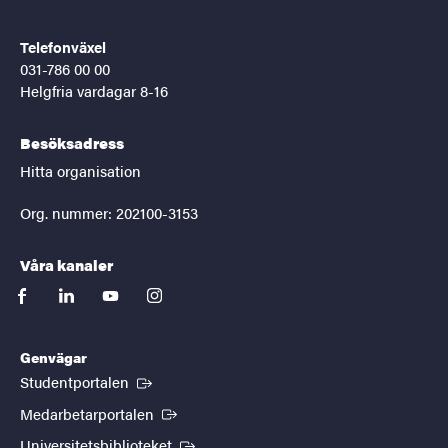
Telefonväxel
031-786 00 00
Helgfria vardagar 8-16
Besöksadress
Hitta organisation
Org. nummer: 202100-3153
Våra kanaler
facebook
linkedin
youtube
instagram
Genvägar
(Extern länk)
Studentportalen
(Extern länk)
Medarbetarportalen
(Extern länk)
Universitetsbiblioteket