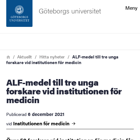
Sökfunktionen
Meny
Göteborgs universitet
Sidfoten
Sök
Kontakta universitetet
Länkstig
Hem
Aktuellt
Hitta nyheter
ALF-medel till tre unga
forskare vid institutionen för medicin
Om webbplatsen
ALF-medel till tre unga
forskare vid institutionen för
medicin
6 december 2021
Publicerad
Institutionen för
medicin
vid