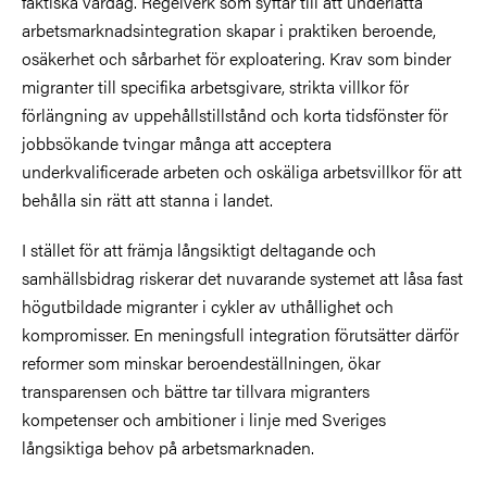
faktiska vardag. Regelverk som syftar till att underlätta
arbetsmarknadsintegration skapar i praktiken beroende,
osäkerhet och sårbarhet för exploatering. Krav som binder
migranter till specifika arbetsgivare, strikta villkor för
förlängning av uppehållstillstånd och korta tidsfönster för
jobbsökande tvingar många att acceptera
underkvalificerade arbeten och oskäliga arbetsvillkor för att
behålla sin rätt att stanna i landet.
I stället för att främja långsiktigt deltagande och
samhällsbidrag riskerar det nuvarande systemet att låsa fast
högutbildade migranter i cykler av uthållighet och
kompromisser. En meningsfull integration förutsätter därför
reformer som minskar beroendeställningen, ökar
transparensen och bättre tar tillvara migranters
kompetenser och ambitioner i linje med Sveriges
långsiktiga behov på arbetsmarknaden.