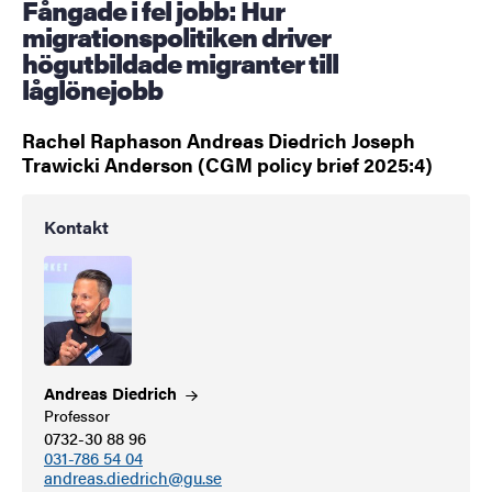
Fångade i fel jobb: Hur
migrationspolitiken driver
högutbildade migranter till
låglönejobb
Rachel Raphason Andreas Diedrich Joseph
Trawicki Anderson (CGM policy brief 2025:4)
Kontakt
Andreas
Diedrich
Professor
0732-30 88 96
031-786 54 04
andreas.diedrich@gu.se