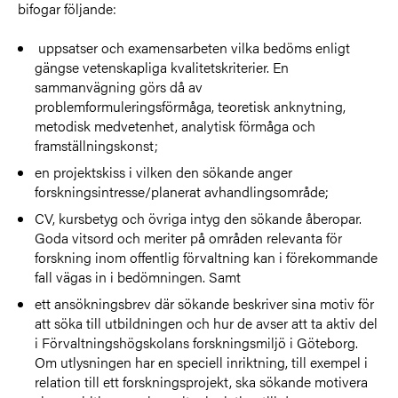
bifogar följande:
uppsatser och examensarbeten vilka bedöms enligt
gängse vetenskapliga kvalitetskriterier. En
sammanvägning görs då av
problemformuleringsförmåga, teoretisk anknytning,
metodisk medvetenhet, analytisk förmåga och
framställningskonst;
en projektskiss i vilken den sökande anger
forskningsintresse/planerat avhandlingsområde;
CV, kursbetyg och övriga intyg den sökande åberopar.
Goda vitsord och meriter på områden relevanta för
forskning inom offentlig förvaltning kan i förekommande
fall vägas in i bedömningen. Samt
ett ansökningsbrev där sökande beskriver sina motiv för
att söka till utbildningen och hur de avser att ta aktiv del
i Förvaltningshögskolans forskningsmiljö i Göteborg.
Om utlysningen har en speciell inriktning, till exempel i
relation till ett forskningsprojekt, ska sökande motivera