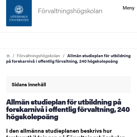
Sökfunktionen
Meny
Förvaltningshögskolan
Sidfoten
Sök
Kontakta universitetet
Länkstig
Hem
Förvaltningshögskolan
Allmän studieplan för utbildning
på forskarnivå i offentlig förvaltning, 240 högskolepoäng
Om webbplatsen
Sidans innehåll
Allmän studieplan för utbildning på
forskarnivå i offentlig förvaltning, 240
högskolepoäng
I den allmänna studieplanen beskrivs hur