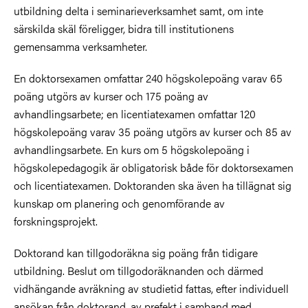
utbildning delta i seminarieverksamhet samt, om inte
särskilda skäl föreligger, bidra till institutionens
gemensamma verksamheter.
En doktorsexamen omfattar 240 högskolepoäng varav 65
poäng utgörs av kurser och 175 poäng av
avhandlingsarbete; en licentiatexamen omfattar 120
högskolepoäng varav 35 poäng utgörs av kurser och 85 av
avhandlingsarbete. En kurs om 5 högskolepoäng i
högskolepedagogik är obligatorisk både för doktorsexamen
och licentiatexamen. Doktoranden ska även ha tillägnat sig
kunskap om planering och genomförande av
forskningsprojekt.
Doktorand kan tillgodoräkna sig poäng från tidigare
utbildning. Beslut om tillgodoräknanden och därmed
vidhängande avräkning av studietid fattas, efter individuell
ansökan från doktorand, av prefekt i samband med