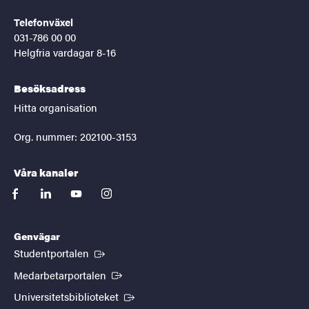
Telefonväxel
031-786 00 00
Helgfria vardagar 8-16
Besöksadress
Hitta organisation
Org. nummer: 202100-3153
Våra kanaler
facebook
linkedin
youtube
instagram
Genvägar
(Extern länk)
Studentportalen
(Extern länk)
Medarbetarportalen
(Extern länk)
Universitetsbiblioteket