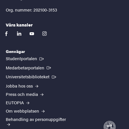
Org. nummer: 202100-3153
Våra kanaler
facebook
linkedin
youtube
instagram
Genvägar
(Extern länk)
Studentportalen
(Extern länk)
Medarbetarportalen
(Extern länk)
Universitetsbiblioteket
Jobba hos oss
Press och media
EUTOPIA
Om webbplatsen
Behandling av personuppgifter