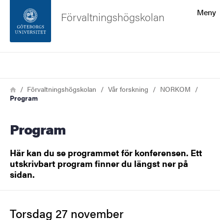
Sökfunktionen
Meny
Förvaltningshögskolan
Sidfoten
Sök
Kontakta universitetet
Länkstig
Hem
Förvaltningshögskolan
Vår forskning
NORKOM
Program
Om webbplatsen
Program
Här kan du se programmet för konferensen. Ett
utskrivbart program finner du längst ner på
sidan.
Torsdag 27 november