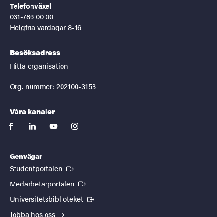
Telefonväxel
031-786 00 00
Helgfria vardagar 8-16
Besöksadress
Hitta organisation
Org. nummer: 202100-3153
Våra kanaler
facebook
linkedin
youtube
instagram
Genvägar
(Extern länk)
Studentportalen
(Extern länk)
Medarbetarportalen
(Extern länk)
Universitetsbiblioteket
Jobba hos oss