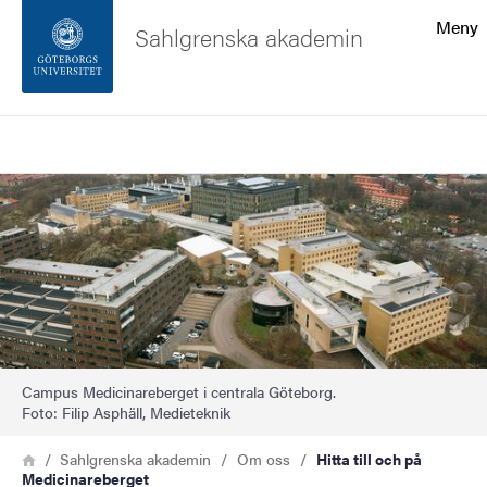
Sökfunktionen
Meny
Sahlgrenska akademin
Sidfoten
Sök
Kontakta universitetet
Bild
Om webbplatsen
Campus Medicinareberget i centrala Göteborg.
Foto: Filip Asphäll, Medieteknik
Länkstig
Hem
Sahlgrenska akademin
Om oss
Hitta till och på
Medicinareberget