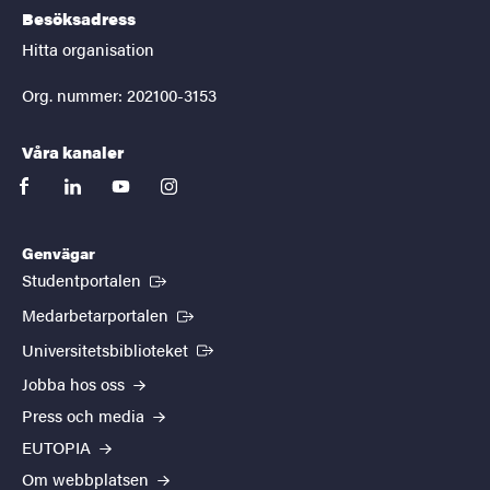
Besöksadress
Hitta organisation
Org. nummer: 202100-3153
Våra kanaler
facebook
linkedin
youtube
instagram
Genvägar
(Extern länk)
Studentportalen
(Extern länk)
Medarbetarportalen
(Extern länk)
Universitetsbiblioteket
Jobba hos oss
Press och media
EUTOPIA
Om webbplatsen