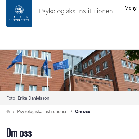
Sökfunktionen
Meny
Psykologiska institutionen
Sidfoten
Sök
Kontakta universitetet
Bild
Om webbplatsen
Foto: Erika Danielsson
Länkstig
Hem
Psykologiska institutionen
Om oss
Om oss