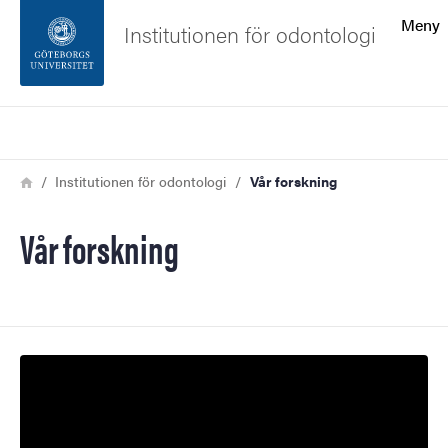
Sökfunktionen
Meny
Institutionen för odontologi
Sidfoten
Sök
Kontakta universitetet
Länkstig
Hem
Institutionen för odontologi
Vår forskning
Om webbplatsen
Vår forskning