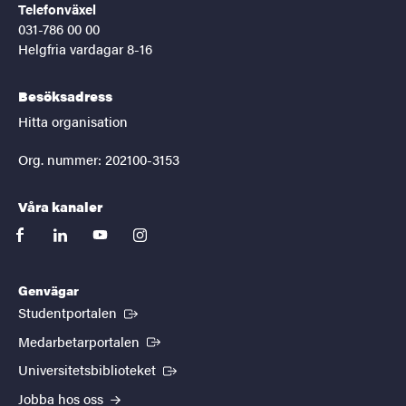
Telefonväxel
031-786 00 00
Helgfria vardagar 8-16
Besöksadress
Hitta organisation
Org. nummer: 202100-3153
Våra kanaler
facebook
linkedin
youtube
instagram
Genvägar
(Extern länk)
Studentportalen
(Extern länk)
Medarbetarportalen
(Extern länk)
Universitetsbiblioteket
Jobba hos oss