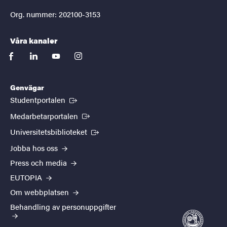
Org. nummer: 202100-3153
Våra kanaler
facebook
linkedin
youtube
instagram
Genvägar
(Extern länk)
Studentportalen
(Extern länk)
Medarbetarportalen
(Extern länk)
Universitetsbiblioteket
Jobba hos oss
Press och media
EUTOPIA
Om webbplatsen
Behandling av personuppgifter