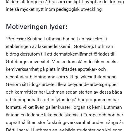
få dem att fungera så bra som möjligt. I övrigt är det för mig
inte så mycket nytt inom pedagogisk utveckling.
Motiveringen lyder:
”Professor Kristina Luthman har haft en nyckelroll i
etableringen av läkemedelskemi i Göteborg. Luthman
bidrog dessutom till att dermatokemiämnet förlades till
Göteborgs universitet. Med en framstående läkemedels-
kemiverksamhet på plats inrättades apotekar- och
receptarieutbildningarna som viktiga yrkesutbildningar.
Genom sitt idoga arbete i flera betydande arbetsgrupper
och kommittéer har Luthman sedan starten av dessa båda
utbildningar haft stort inflytande på hur programmen har
formats, vilket även gäller kurser i organisk kemi. Luthman
är idag en ledande läkemedelskemist i Europa och hon har
upprätthållit en stor forskningsverksamhet under många år.
Därtill ser vi i Luthman en, av både studenter och kollegor,