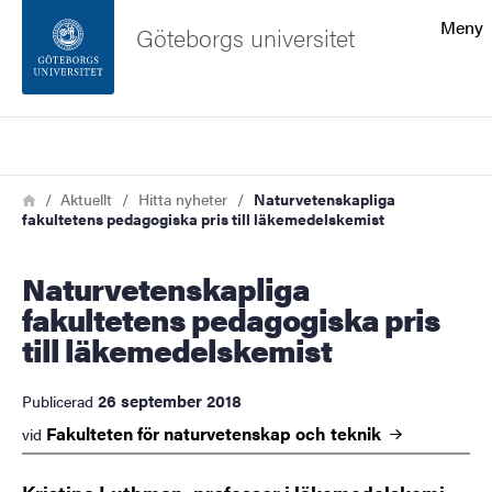
Sökfunktionen
Meny
Göteborgs universitet
Sidfoten
Sök
Kontakta universitetet
Länkstig
Hem
Aktuellt
Hitta nyheter
Naturvetenskapliga
fakultetens pedagogiska pris till läkemedelskemist
Om webbplatsen
Naturvetenskapliga
fakultetens pedagogiska pris
till läkemedelskemist
26 september 2018
Publicerad
Fakulteten för naturvetenskap och
teknik
vid