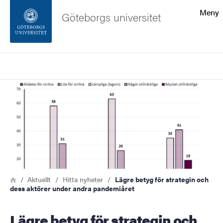
Sökfunktionen
Meny
Göteborgs universitet
Sidfoten
Sök
Kontakta universitetet
Bild
Om webbplatsen
Länkstig
Hem
Aktuellt
Hitta nyheter
Lägre betyg för strategin och
dess aktörer under andra pandemiåret
Lägre betyg för strategin och