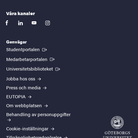
Våra kanaler
facebook
linkedin
youtube
instagram
Genvägar
(Extern länk)
Studentportalen
(Extern länk)
Medarbetarportalen
(Extern länk)
Universitetsbiblioteket
Jobba hos oss
Press och media
EUTOPIA
Om webbplatsen
Behandling av personuppgifter
Cookie-inställningar
Tillgänglighetsredogörelse