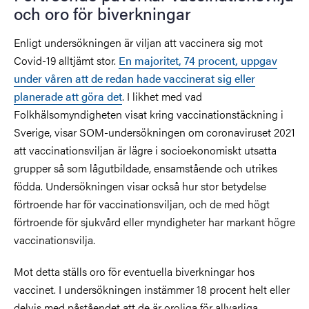
och oro för biverkningar
Enligt undersökningen är
viljan att vaccinera sig mot
Covid-19
alltjämt stor.
En majoritet, 74 procent, uppgav
under våren att de redan hade vaccinerat sig eller
planerade att göra det
. I likhet med vad
Folkhälsomyndigheten visat kring vaccinationstäckning i
Sverige, visar SOM-undersökningen om coronaviruset 2021
att vaccinationsviljan är lägre i socioekonomiskt utsatta
grupper så som lågutbildade, ensamstående och utrikes
födda. Undersökningen visar också hur stor betydelse
förtroende har för vaccinationsviljan, och de med högt
förtroende för sjukvård eller myndigheter har markant högre
vaccinationsvilja.
Mot detta ställs oro för eventuella biverkningar hos
vaccinet. I undersökningen instämmer 18 procent helt eller
delvis med påståendet att de är oroliga för allvarliga