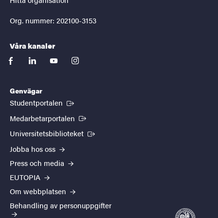
Org. nummer: 202100-3153
Våra kanaler
facebook
linkedin
youtube
instagram
Genvägar
(Extern länk)
Studentportalen
(Extern länk)
Medarbetarportalen
(Extern länk)
Universitetsbiblioteket
Jobba hos oss
Press och media
EUTOPIA
Om webbplatsen
Behandling av personuppgifter