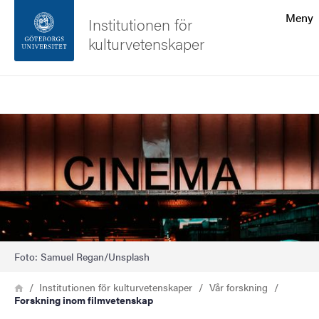
Sökfunktionen
Meny
Institutionen för
kulturvetenskaper
Sidfoten
Sök
Kontakta universitetet
Bild
Om webbplatsen
Foto: Samuel Regan/Unsplash
Länkstig
Hem
Institutionen för kulturvetenskaper
Vår forskning
Forskning inom filmvetenskap