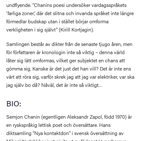
undflyende. “Chanins poesi undersöker vardagsspråkets
‘farliga zoner’, där det slitna och invanda språket inte längre
förmedlar budskap utan i stället börjar omforma
verkligheten i sig självt” (Kirill Kortjagin).
Samlingen består av dikter från de senaste tjugo åren, men
för författaren är kronologin inte så viktig – denna värld
låter sig lätt omformas, vilket ger subjektet en chans att
gömma sig. Kanske är det just det han vill? Det är inte ens
värt att röra sig, varför skrek jag att jag var elektriker, var ska
jag själv bo då? Nåväl, det är inte så viktigt…
BIO:
Semjon Chanin (egentligen Aleksandr Zapol, född 1970) är
en ryskspråkig lettisk poet och översättare. Hans
diktsamling ”Nya kontaktdon” i svensk översättning av