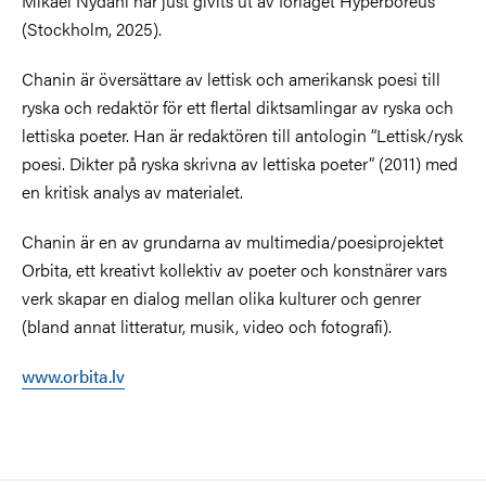
Mikael Nydahl har just givits ut av förlaget Hyperboreus
(Stockholm, 2025).
Chanin är översättare av lettisk och amerikansk poesi till
ryska och redaktör för ett flertal diktsamlingar av ryska och
lettiska poeter. Han är redaktören till antologin “Lettisk/rysk
poesi. Dikter på ryska skrivna av lettiska poeter” (2011) med
en kritisk analys av materialet.
Chanin är en av grundarna av multimedia/poesiprojektet
Orbita, ett kreativt kollektiv av poeter och konstnärer vars
verk skapar en dialog mellan olika kulturer och genrer
(bland annat litteratur, musik, video och fotografi).
www.orbita.lv