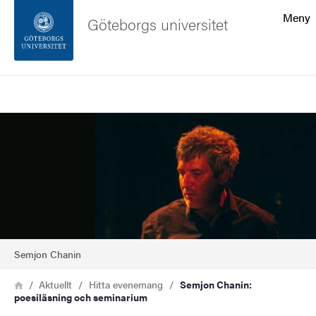
Sökfunktionen
Meny
Göteborgs universitet
Sidfoten
Sök
Kontakta universitetet
Bild
Om webbplatsen
Semjon Chanin
Länkstig
Hem
Aktuellt
Hitta evenemang
Semjon Chanin:
poesiläsning och seminarium