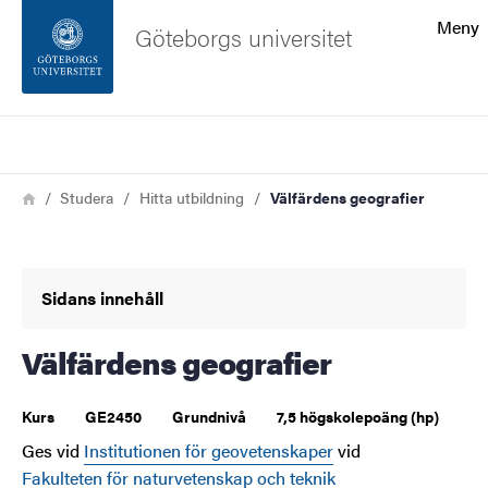
Sökfunktionen
Meny
Göteborgs universitet
Sidfoten
Sök
Kontakta universitetet
Länkstig
Hem
Studera
Hitta utbildning
Välfärdens geografier
Om webbplatsen
Sidans innehåll
Välfärdens geografier
Kurs
GE2450
Grundnivå
7,5 högskolepoäng (hp)
Ges vid
Institutionen för geovetenskaper
vid
Fakulteten för naturvetenskap och teknik