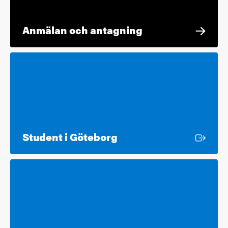
Anmälan och antagning
Extern länk
Student i Göteborg