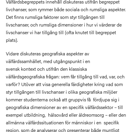
Välfärdsbegreppets innehåll diskuteras utifrån begreppet
livchanser, som rymmer både sociala och rumsliga aspekter.
Det finns rumsliga faktorer som styr tillgången till
livschanser, och rumsliga dimensioner i hur vi värderar de
livschanser vi har tillgång till (ofta knutet till begreppet
plats).
Vidare diskuteras geografiska aspekter av
välfärdssamhället, med utgångspunkt i en
svensk kontext och utifrån den klassiska
välfärdsgeografiska frågan: vem får tillgång till vad, var, och
varför? Utöver att visa generella färdigheter kring vad som
styr tillgången till livschanser i olika geografiska miljöer
kommer studenterna också att gruppvis få fördjupa sig i
geografiska dimensioner av en specifik välfärdssektor – till
exempel utbildning, hälsovård eller äldreomsorg – eller den
allmänna välfärdssituationen för människor i en specifik
region, som de analyserar och presenterar både muntligt