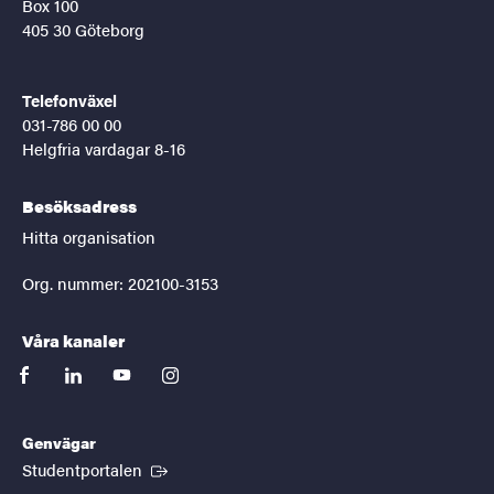
Box 100
405 30 Göteborg
Telefonväxel
031-786 00 00
Helgfria vardagar 8-16
Besöksadress
Hitta organisation
Org. nummer: 202100-3153
Våra kanaler
facebook
linkedin
youtube
instagram
Genvägar
(Extern länk)
Studentportalen