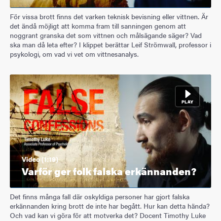
För vissa brott finns det varken teknisk bevisning eller vittnen. Är
det ändå möjligt att komma fram till sanningen genom att
noggrant granska det som vittnen och målsägande säger? Vad
ska man då leta efter? I klippet berättar Leif Strömwall, professor i
psykologi, om vad vi vet om vittnesanalys.
Video (1:19)
Varför ger folk falska erkännanden?
Det finns många fall där oskyldiga personer har gjort falska
erkännanden kring brott de inte har begått. Hur kan detta hända?
Och vad kan vi göra för att motverka det? Docent Timothy Luke