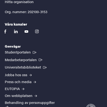
Hitta organisation
Org. nummer: 202100-3153
Våra kanaler
facebook
linkedin
youtube
instagram
Genvägar
(Extern länk)
Studentportalen
(Extern länk)
Medarbetarportalen
(Extern länk)
Universitetsbiblioteket
Jobba hos oss
Press och media
EUTOPIA
Om webbplatsen
Behandling av personuppgifter