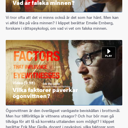
Vad är falska minnen?
Vi tror ofta att det vi minns också är det som har hänt. Men kan
vi alltid lita på våra minnen? I klippet berättar Emelie Ernberg,
forskare i rättspsykologi, om vad vi vet om falska minnen.​​​​​
Video (0:55)
Vilka faktorer påverkar
ögonvittnen?
Ögonvittnen är den överlägset vanligaste beviskällan i brottsmål.
Men hur tillförlitliga är vittnens utsagor? Och hur bör man gå
tillväga för att få så korrekta uttalanden som möjligt? I klippet
berättar Erik Mac Giolla, docent i psykologi, vilka faktorer som