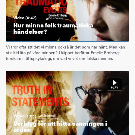
Video (0:47)
Hur minns folk traumatiska
händelser?
Vi tror ofta att det vi minns också är det som har hänt. Men kan
vi alltid lita på våra minnen? I klippet berättar Emelie Ernberg,
forskare i rättspsykologi, om vad vi vet om falska minnen.
Video (1:05)
Verktyg för att hitta sanningen i
orden