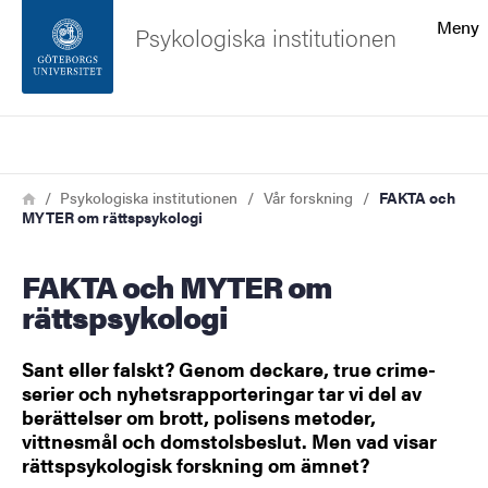
Sökfunktionen
Meny
Psykologiska institutionen
Sidfoten
Sök
Kontakta universitetet
Länkstig
Hem
Psykologiska institutionen
Vår forskning
FAKTA och
MYTER om rättspsykologi
Om webbplatsen
FAKTA och MYTER om
rättspsykologi
Sant eller falskt? Genom deckare, true crime-
serier och nyhetsrapporteringar tar vi del av
berättelser om brott, polisens metoder,
vittnesmål och domstolsbeslut. Men vad visar
rättspsykologisk forskning om ämnet?