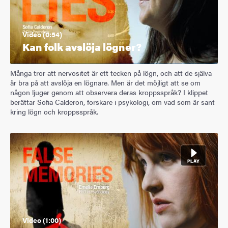
Video (0:54)
Kan folk avslöja lögner?
Många tror att nervositet är ett tecken på lögn, och att de själva
är bra på att avslöja en lögnare. Men är det möjligt att se om
någon ljuger genom att observera deras kroppsspråk? I klippet
berättar Sofia Calderon, forskare i psykologi, om vad som är sant
kring lögn och kroppsspråk.
Video (1:00)