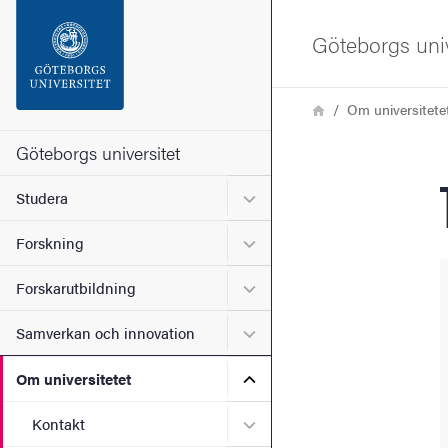
Sökfunktionen
Göteborgs univ
Sidfoten
Länkstig
Hem
Om universitete
Kontakta universitetet
Göteborgs universitet
Undermeny för Studera
Studera
Om webbplatsen
Undermeny för Forskning
Forskning
Undermeny för Forskarutbi
Forskarutbildning
Undermeny för Samverkan 
Samverkan och innovation
Undermeny för Om universi
Om universitetet
Undermeny för Kontakt
Kontakt