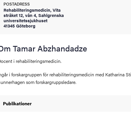
POSTADRESS
oss
Rehabiliteringsmedicin, Vita
stråket 12, vån 4, Sahlgrenska
on
universitetssjukhuset
41345 Göteborg
värderingar
Om Tamar Abzhandadze
ocent i rehabiliteringsmedicin.
ngår i forskargruppen för rehabiliteringsmedicin med Katharina St
unnerhagen som forskargruppsledare.
och traditioner
Publikationer