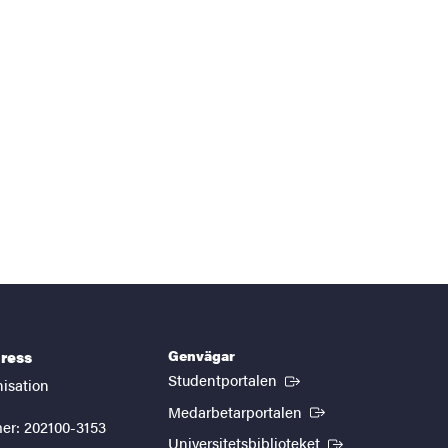
Genvägar
ress
(Extern länk)
Studentportalen
nisation
(Extern länk)
Medarbetarportalen
er: 202100-3153
(Extern länk)
Universitetsbiblioteket