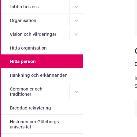
Undermeny för Jobba hos 
Jobba hos oss
Undermeny för Organisati
Organisation
Undermeny för Vision och 
Vision och värderingar
Hitta organisation
Hitta person
D
Rankning och erkännanden
I
S
Ceremonier och
Undermeny för Ceremonier 
traditioner
Breddad rekrytering
Historien om Göteborgs
universitet