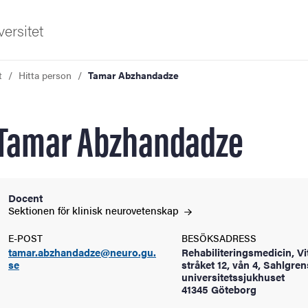
ersitet
t
Hitta person
Tamar Abzhandadze
Tamar Abzhandadze
ldning
Docent
Sektionen för klinisk
neurovetenskap
och innovation
E-POST
BESÖKSADRESS
tamar.abzhandadze@neuro.gu.
Rehabiliteringsmedicin, Vi
tetet
se
stråket 12, vån 4, Sahlgre
universitetssjukhuset
41345 Göteborg