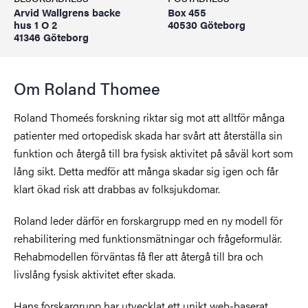
Arvid Wallgrens backe
Box 455
hus 1 O 2
40530 Göteborg
41346 Göteborg
Om Roland Thomee
Roland Thomeés forskning riktar sig mot att alltför många
patienter med ortopedisk skada har svårt att återställa sin
funktion och återgå till bra fysisk aktivitet på såväl kort som
lång sikt. Detta medför att många skadar sig igen och får
klart ökad risk att drabbas av folksjukdomar.
Roland leder därför en forskargrupp med en ny modell för
rehabilitering med funktionsmätningar och frågeformulär.
Rehabmodellen förväntas få fler att återgå till bra och
livslång fysisk aktivitet efter skada.
Hans forskargrupp har utvecklat ett unikt web-baserat