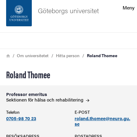
Sökfunktionen
Meny
Göteborgs universitet
Sidfoten
Sök
Kontakta universitetet
Länkstig
Hem
Om universitetet
Hitta person
Roland Thomee
Om webbplatsen
Roland Thomee
Professor emeritus
Sektionen för hälsa och
rehabilitering
Telefon
E-POST
0705-98 70 23
roland.thomee@neuro.gu.
se
BESÖKSADRESS
POSTADRESS