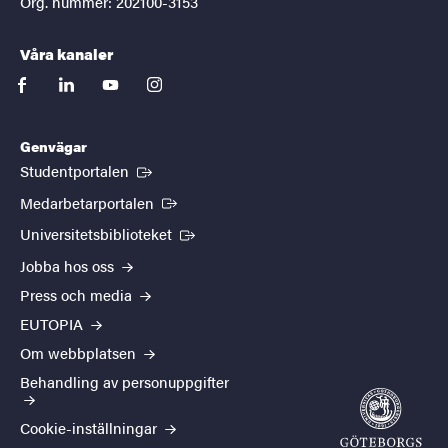
Org. nummer: 202100-3153
Våra kanaler
facebook
linkedin
youtube
instagram
Genvägar
(Extern länk)
Studentportalen
(Extern länk)
Medarbetarportalen
(Extern länk)
Universitetsbiblioteket
Jobba hos oss
Press och media
EUTOPIA
Om webbplatsen
Behandling av personuppgifter
Cookie-inställningar