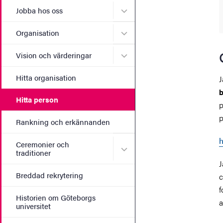
Undermeny för Jobba hos 
Jobba hos oss
Undermeny för Organisati
Organisation
Undermeny för Vision och 
Vision och värderingar
Hitta organisation
J
b
Hitta person
p
p
Rankning och erkännanden
h
Ceremonier och
Undermeny för Ceremonier 
traditioner
J
Breddad rekrytering
c
f
Historien om Göteborgs
a
universitet