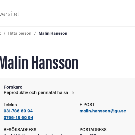
ersitet
t
Hitta person
Malin Hansson
Malin Hansson
ldning
Forskare
Reproduktiv och perinatal
hälsa
och innovation
Telefon
E-POST
031-786 60 94
malin.hansson@gu.se
tetet
0766-18 60 94
BESÖKSADRESS
POSTADRESS