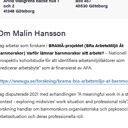
Arvid Wallgrens backe hus 1
Box 457
oss
och 2
40530 Göteborg
41346 Göteborg
on
Om Malin Hansson
värderingar
ag arbetar som forskare i
BRAMÅ-projektet (BRa ArbetsMiljö Åt
– Nationell
arnmorskor) Varför lämnar barnmorskor sitt arbete?
rospektiv kohortstudie för att identifiera arbetsmiljöfaktorer som
redicerar arbetsbyte" som är finansierat av AFA.
ttps://www.gu.se/forskning/brama-bra-arbetsmiljo-at-barnmo
och traditioner
ag disputerade 2021 med avhandlingen "A meaningful work in a s
ontext - exploring midwives' work situation and professional role"
orskning handlar om barnmorskors organisatoriska och psykosoci
rbetssituation och deras professionella roll.