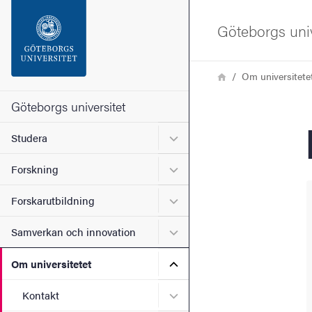
Sökfunktionen
Göteborgs univ
Sidfoten
Länkstig
Hem
Om universitete
Kontakta universitetet
Göteborgs universitet
Undermeny för Studera
Studera
Om webbplatsen
Undermeny för Forskning
Forskning
Undermeny för Forskarutbi
Forskarutbildning
Undermeny för Samverkan 
Samverkan och innovation
Undermeny för Om universi
Om universitetet
Undermeny för Kontakt
Kontakt