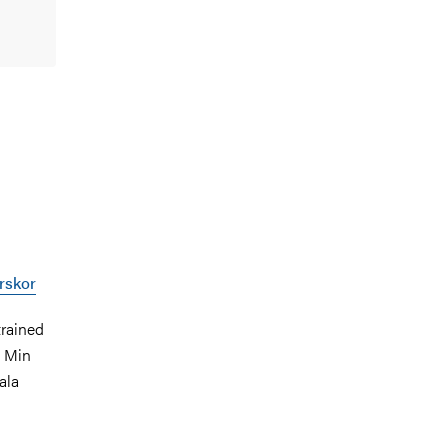
rskor
trained
. Min
ala