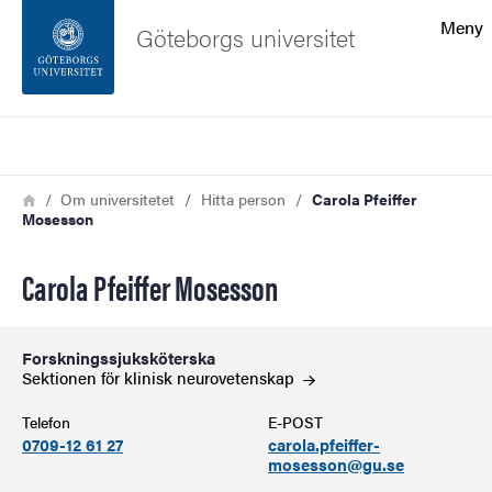
Sökfunktionen
Meny
Göteborgs universitet
Sidfoten
Sök
Kontakta universitetet
Länkstig
Hem
Om universitetet
Hitta person
Carola Pfeiffer
Mosesson
Om webbplatsen
Carola Pfeiffer Mosesson
Forskningssjuksköterska
Sektionen för klinisk
neurovetenskap
Telefon
E-POST
0709-12 61 27
carola.pfeiffer-
mosesson@gu.se