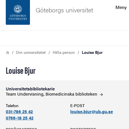
Sökfunktionen
Meny
Göteborgs universitet
Sidfoten
Sök
Kontakta universitetet
Länkstig
Hem
Om universitetet
Hitta person
Louise Bjur
Om webbplatsen
Louise Bjur
Universitetsbibliotekarie
Team Undervisning, Biomedicinska
biblioteken
Telefon
E-POST
031-786 25 42
louise.bjur@ub.gu.se
0766-18 25 42